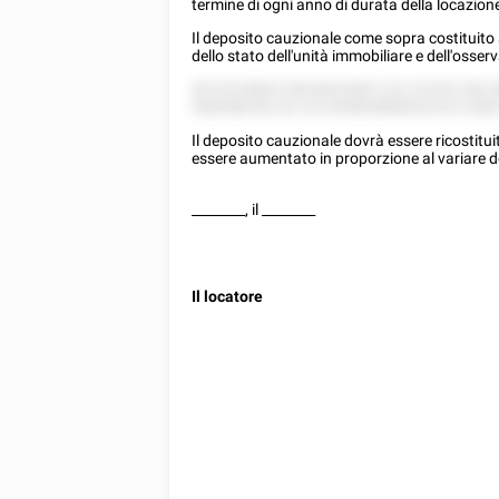
termine di ogni anno di durata della locazion
Il deposito cauzionale come sopra costituito s
dello stato dell'unità immobiliare e dell'osse
58 52228822 8552822582 222 22255 258 2
588288258, 82 222 858828888522222 588
Il deposito cauzionale dovrà essere ricostituito
essere aumentato in proporzione al variare d
________
, il
________
Il locatore