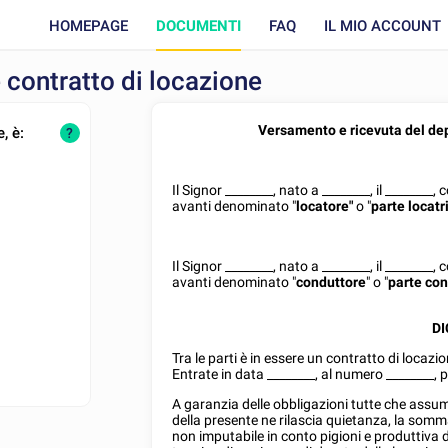
HOMEPAGE
DOCUMENTI
FAQ
IL MIO ACCOUNT
contratto di locazione
Versamento e ricevuta del dep
, è:
?
Il Signor
________
, nato a
________
, il
________
, 
avanti denominato "
locatore"
o "
parte locatr
Il Signor
________
, nato a
________
, il
________
, 
avanti denominato "
conduttore
" o "
parte con
DI
Tra le parti è in essere un contratto di locazi
Entrate in data
________
, al numero
________
, 
A garanzia delle obbligazioni tutte che assum
della presente ne rilascia quietanza, la som
non imputabile in conto pigioni e produttiva d