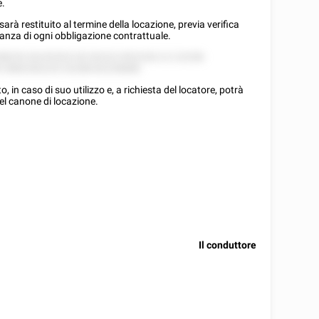
e.
arà restituito al termine della locazione, previa verifica
rvanza di ogni obbligazione contrattuale.
88252 82252522 82 82222 852228 2/2 22258
5 5882282225 52288 82228888.
, in caso di suo utilizzo e, a richiesta del locatore, potrà
el canone di locazione.
Il conduttore