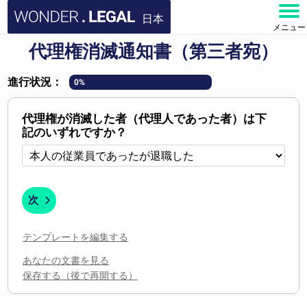
日本
メニュー
代理権消滅通知書（第三者宛）
ホーム
進行状況：
0%
文書
代理権が消滅した者（代理人であった者）は下
よくある質問
記のいずれですか？
お問い合わせ
アカウント
次
テンプレートを編集する
あなたの文書を見る