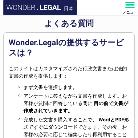
日本
メニュー
よくある質問
ホーム
文書
Wonder.Legalの提供するサービ
スは？
よくある質問
このサイトはカスタマイズされた行政文書または法的
お問い合わせ
文書の作成を提供します：
まず文書を選択します。
アカウント
アンケートに答えながら文書を作成します。お
客様が質問に回答している間に
目の前で文書が
作成されていきます。
完成した文書を購入することで、
WordとPDF
形
式で
すぐにダウンロード
できます。その後、お
客様の必要に応じて編集したり再利用すること