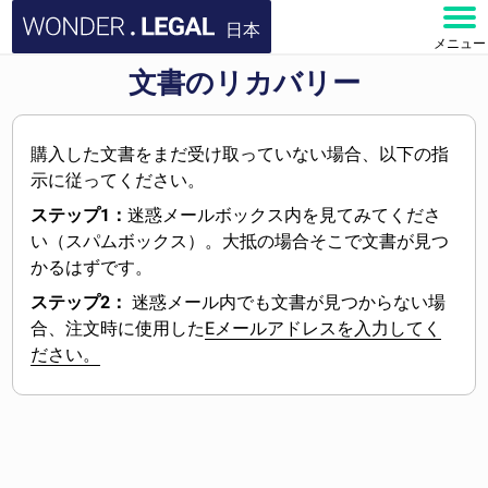
日本
メニュー
文書のリカバリー
ホーム
文書
購入した文書をまだ受け取っていない場合、以下の指
示に従ってください。
よくある質問
ステップ1：
迷惑メールボックス内を見てみてくださ
い（スパムボックス）。大抵の場合そこで文書が見つ
お問い合わせ
かるはずです。
ステップ2：
迷惑メール内でも文書が見つからない場
アカウント
合、注文時に使用した
Eメールアドレスを入力してく
ださい。