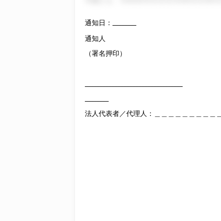
今後とも、 518181512121215181212181212
通知日：
________
通知人
（署名押印）
_________________________________
________
法人代表者／代理人：＿＿＿＿＿＿＿＿＿