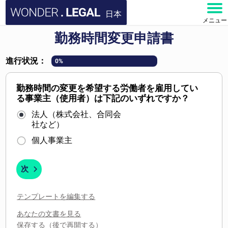
日本
メニュー
勤務時間変更申請書
ホーム
進行状況：
0%
文書
勤務時間の変更を希望する労働者を雇用してい
よくある質問
る事業主（使用者）は下記のいずれですか？
法人（株式会社、合同会
お問い合わせ
社など）
個人事業主
アカウント
次
テンプレートを編集する
あなたの文書を見る