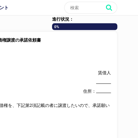
ント
進行状況：
0%
借権譲渡の承諾依頼書
賃借人
________
住所：
________
借権を、下記第2項記載の者に譲渡したいので、承諾願い