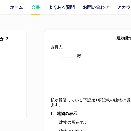
ホーム
文書
よくある質問
お問い合わせ
アカウ
建物賃
すか？
賃貸人
________
殿
私が賃借している下記第1項記載の建物の賃
ます。
1 建物の表示
建物の所在地：
________