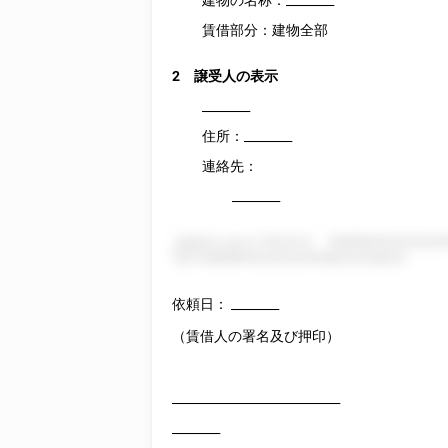
建物の名称：
________
賃借部分：建物全部
2 譲受人の表示
________
住所：
________
連絡先：
________
上記のとおりですので、 5181815121212151812
121 51818151212121518121218121
依頼日：
________
（賃借人の署名及び押印）
____________________________
________