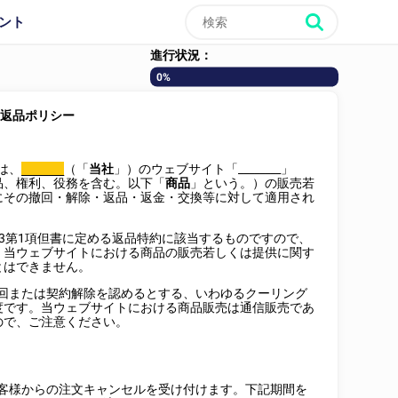
ント
進行状況：
0%
返品ポリシー
は、
（「
当社
」）のウェブサイト「
________
」
________
品、権利、役務を含む。以下「
商品
」という。）の販売若
にその撤回・解除・返品・返金・交換等に対して適用され
の3第1項但書に定める返品特約に該当するものですので、
、当ウェブサイトにおける商品の販売若しくは提供に関す
とはできません。
撤回または契約解除を認めるとする、いわゆるクーリング
度です。当ウェブサイトにおける商品販売は通信販売であ
ので、ご注意ください。
お客様からの注文キャンセルを受け付けます。下記期間を