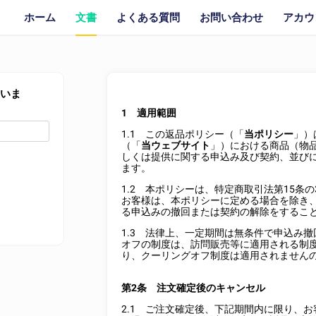
ホーム
文書
よくある質問
お問い合わせ
アカウ
いいま
1 適用範囲
1.1 この返品ポリシー（「
当ポリシー
」）
（「
当ウェブサイト
」）における商品（物
しくは提供に関する申込み及び契約、並び
ます。
1.2 本ポリシーは、特定商取引法第15条
お客様は、本ポリシーに定める場合を除き
る申込みの撤回または契約の解除をするこ
1.3 法律上、一定期間は無条件で申込み
オフの制度は、訪問販売等に適用される制
り、クーリングオフ制度は適用されません
第2条 注文確定後のキャンセル
2.1 ご注文確定後、下記期間内に限り、