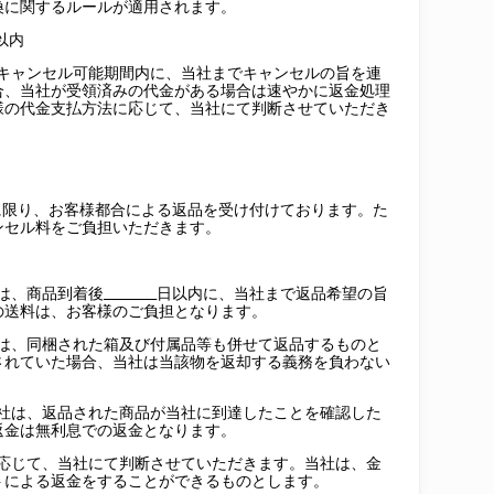
換に関するルールが適用されます。
以内
のキャンセル可能期間内に、当社までキャンセルの旨を連
合、当社が受領済みの代金がある場合は速やかに返金処理
様の代金支払方法に応じて、当社にて判断させていただき
に限り、お客様都合による返品を受け付けております。た
ンセル料をご負担いただきます。
様は、商品到着後
________
日以内に、当社まで返品希望の旨
の送料は、お客様のご負担となります。
きは、同梱された箱及び付属品等も併せて返品するものと
されていた場合、当社は当該物を返却する義務を負わない
当社は、返品された商品が当社に到達したことを確認した
返金は無利息での返金となります。
に応じて、当社にて判断させていただきます。当社は、金
トによる返金をすることができるものとします。