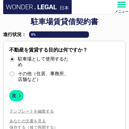
日本
メニュー
駐車場賃貸借契約書
ホーム
進行状況：
0%
文書
不動産を賃貸する目的は何ですか？
よくある質問
駐車場として使用するた
め
お問い合わせ
その他（住居、事務所、
店舗など）
アカウント
次
テンプレートを編集する
あなたの文書を見る