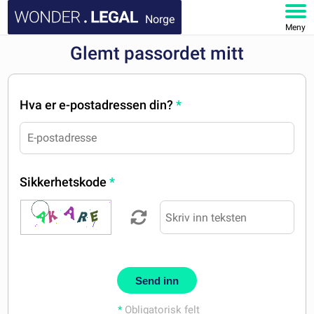
Norge
Meny
Glemt passordet mitt
HJEM
DOKUMENTER
Hva er e-postadressen din?
*
FAQ
MIN KONTO
Sikkerhetskode
*
Send inn
*
Obligatorisk felt