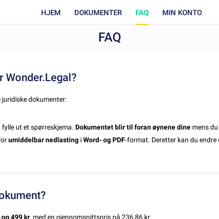
HJEM
DOKUMENTER
FAQ
MIN KONTO
FAQ
byr Wonder.Legal?
e juridiske dokumenter:
fylle ut et spørreskjema.
Dokumentet blir til foran øynene dine
mens du 
for
umiddelbar nedlasting
i
Word- og PDF
-format. Deretter kan du endre 
dokument?
 og 499 kr
, med en gjennomsnittspris på 236,86 kr.