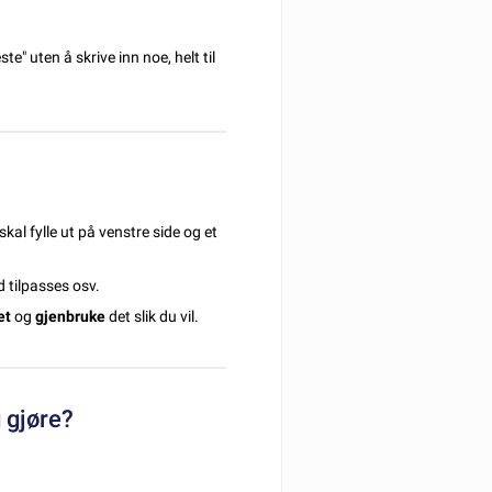
" uten å skrive inn noe, helt til
kal fylle ut på venstre side og et
d tilpasses osv.
et
og
gjenbruke
det slik du vil.
 gjøre?