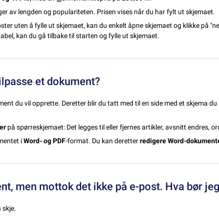
r av lengden og populariteten. Prisen vises når du har fylt ut skjemaet.
er uten å fylle ut skjemaet, kan du enkelt åpne skjemaet og klikke på "neste
abel, kan du gå tilbake til starten og fylle ut skjemaet.
tilpasse et dokument?
nt du vil opprette. Deretter blir du tatt med til en side med et skjema du s
er
på spørreskjemaet: Det legges til eller fjernes artikler, avsnitt endres, or
mentet i
Word- og PDF
-format. Du kan deretter
redigere Word-dokument
nt, men mottok det ikke på e-post. Hva bør jeg
 skje.