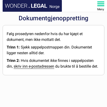
Norge
Meny
Dokumentgjenoppretting
HJEM
DOKUMENTER
Følg prosedyren nedenfor hvis du har kjøpt et
dokument, men ikke mottatt det.
FAQ
Trinn 1:
Sjekk søppelpostmappen din. Dokumentet
ligger nesten alltid der.
MIN KONTO
Trinn 2:
Hvis dokumentet ikke finnes i søppelposten
din,
skriv inn e-postadressen
du brukte til å bestille det.