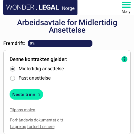
Norge
Meny
Arbeidsavtale for Midlertidig
HJEM
Ansettelse
DOKUMENTER
Fremdrift:
0%
FAQ
Denne kontrakten gjelder:
?
Midlertidig ansettelse
MIN KONTO
Fast ansettelse
Neste trinn
Tilpass malen
Forhåndsvis dokumentet ditt