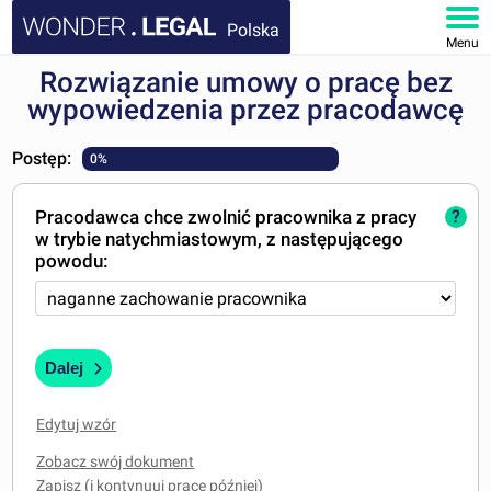
Polska
Menu
Rozwiązanie umowy o pracę bez
STRONA GŁÓWNA
wypowiedzenia przez pracodawcę
DOKUMENTY
Postęp:
0%
FAQ
Pracodawca chce zwolnić pracownika z pracy
?
w trybie natychmiastowym, z następującego
MOJE KONTO
powodu:
Dalej
Edytuj wzór
Zobacz swój dokument