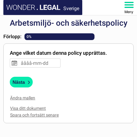
Sverige
Meny
Arbetsmiljö- och säkerhetspolicy
STARTSIDA
Förlopp:
0%
DOKUMENT
Ange vilket datum denna policy upprättas.
FAQ
MITT KONTO
Nästa
Ändra mallen
Visa ditt dokument