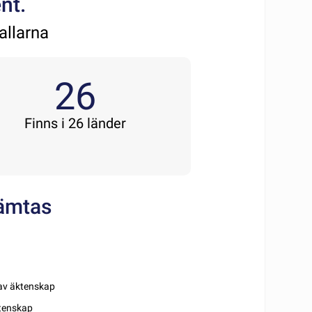
nt.
allarna
26
Finns i 26 länder
ämtas
 av äktenskap
tenskap