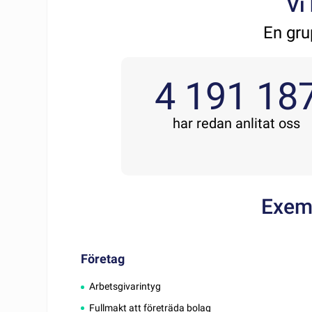
Vi
En gru
4 191 18
har redan anlitat oss
Exem
Företag
Arbetsgivarintyg
Fullmakt att företräda bolag