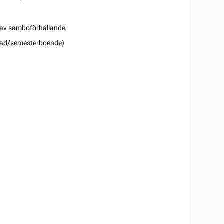
 av samboförhållande
stad/semesterboende)