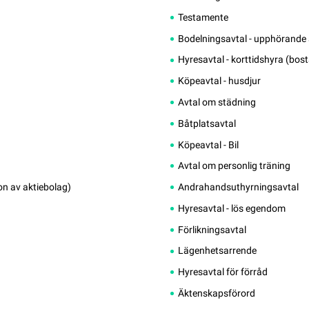
Testamente
Bodelningsavtal - upphörande
Hyresavtal - korttidshyra (bo
Köpeavtal - husdjur
Avtal om städning
Båtplatsavtal
Köpeavtal - Bil
Avtal om personlig träning
n av aktiebolag)
Andrahandsuthyrningsavtal
Hyresavtal - lös egendom
Förlikningsavtal
Lägenhetsarrende
Hyresavtal för förråd
Äktenskapsförord