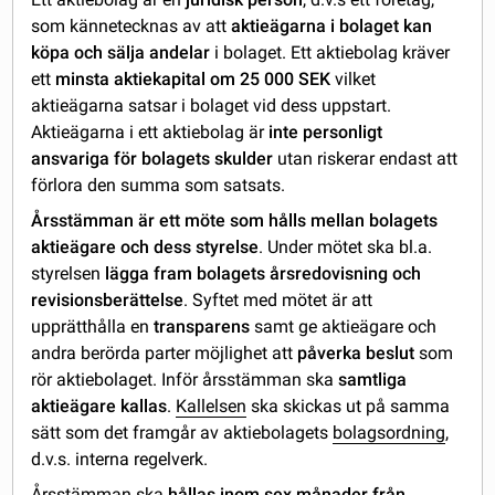
som kännetecknas av att
aktieägarna i bolaget kan
köpa och sälja andelar
i bolaget. Ett aktiebolag kräver
ett
minsta aktiekapital om 25 000 SEK
vilket
aktieägarna satsar i bolaget vid dess uppstart.
Aktieägarna i ett aktiebolag är
inte personligt
ansvariga för bolagets skulder
utan riskerar endast att
förlora den summa som satsats.
Årsstämman är ett möte som hålls mellan bolagets
aktieägare och dess styrelse
. Under mötet ska bl.a.
styrelsen
lägga fram bolagets årsredovisning och
revisionsberättelse
. Syftet med mötet är att
upprätthålla en
transparens
samt ge aktieägare och
andra berörda parter möjlighet att
påverka beslut
som
rör aktiebolaget. Inför årsstämman ska
samtliga
aktieägare kallas
.
Kallelsen
ska skickas ut på samma
sätt som det framgår av aktiebolagets
bolagsordning
,
d.v.s. interna regelverk.
Årsstämman ska
hållas inom sex månader från