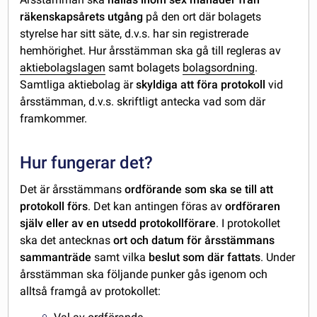
räkenskapsårets utgång
på den ort där bolagets
styrelse har sitt säte, d.v.s. har sin registrerade
hemhörighet. Hur årsstämman ska gå till regleras av
aktiebolagslagen
samt bolagets
bolagsordning
.
Samtliga aktiebolag är
skyldiga att föra protokoll
vid
årsstämman, d.v.s. skriftligt antecka vad som där
framkommer.
Hur fungerar det?
Det är årsstämmans
ordförande som ska se till att
protokoll förs
. Det kan antingen föras av
ordföraren
själv eller av en utsedd protokollförare
. I protokollet
ska det antecknas
ort och datum för årsstämmans
sammanträde
samt vilka
beslut som där fattats
. Under
årsstämman ska följande punker gås igenom och
alltså framgå av protokollet: