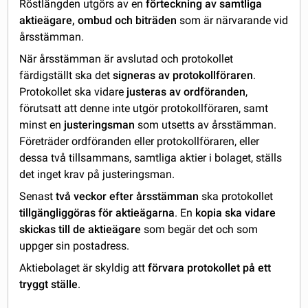
Röstlängden utgörs av en
förteckning av samtliga
aktieägare, ombud och biträden
som är närvarande vid
årsstämman.
När årsstämman är avslutad och protokollet
färdigställt ska det
signeras av protokollföraren
.
Protokollet ska vidare
justeras av ordföranden
,
förutsatt att denne inte utgör protokollföraren, samt
minst en
justeringsman
som utsetts av årsstämman.
Företräder ordföranden eller protokollföraren, eller
dessa två tillsammans, samtliga aktier i bolaget, ställs
det inget krav på justeringsman.
Senast
två veckor efter årsstämman
ska protokollet
tillgängliggöras för aktieägarna
. En
kopia ska vidare
skickas till de aktieägare
som begär det och som
uppger sin postadress.
Aktiebolaget är skyldig att
förvara protokollet på ett
tryggt ställe
.