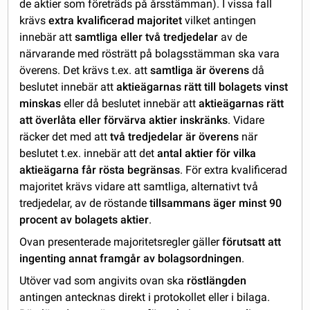
de aktier som företräds på årsstämman). I vissa fall
krävs
extra kvalificerad majoritet
vilket antingen
innebär att
samtliga eller två tredjedelar
av de
närvarande med rösträtt på bolagsstämman ska vara
överens. Det krävs t.ex. att
samtliga är överens
då
beslutet innebär att
aktieägarnas rätt till bolagets vinst
minskas
eller då beslutet innebär att
aktieägarnas rätt
att överlåta eller förvärva aktier inskränks
. Vidare
räcker det med att
två tredjedelar är överens
när
beslutet t.ex. innebär att det
antal aktier för vilka
aktieägarna får rösta begränsas
. För extra kvalificerad
majoritet krävs vidare att samtliga, alternativt två
tredjedelar, av de röstande
tillsammans äger minst 90
procent av bolagets aktier
.
Ovan presenterade majoritetsregler gäller
förutsatt att
ingenting annat framgår av bolagsordningen
.
Utöver vad som angivits ovan ska
röstlängden
antingen antecknas direkt i protokollet eller i bilaga.