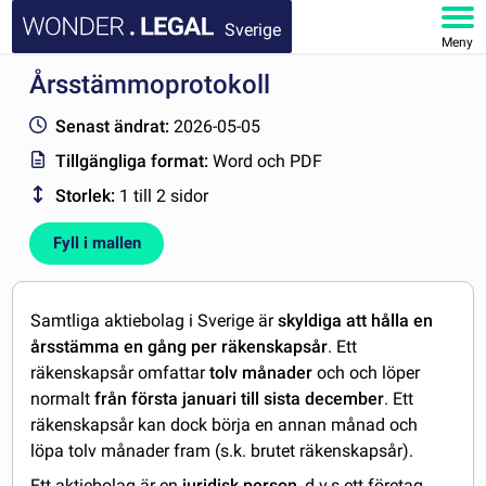
Sverige
Meny
Årsstämmoprotokoll
STARTSIDA
Senast ändrat:
2026-05-05
DOKUMENT
Tillgängliga format:
Word och PDF
Storlek:
1 till 2 sidor
FAQ
Fyll i mallen
MITT KONTO
Samtliga aktiebolag i Sverige är
skyldiga att hålla en
årsstämma en gång per räkenskapsår
. Ett
räkenskapsår omfattar
tolv månader
och och löper
normalt
från första januari till sista december
. Ett
räkenskapsår kan dock börja en annan månad och
löpa tolv månader fram (s.k. brutet räkenskapsår).
Ett aktiebolag är en
juridisk person
, d.v.s ett företag,