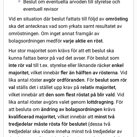
Beslut om eventuella arvoden till styrelse och
eventuell revisor
Vid en situation där beslut fattats till följd av
omrösting
ska det antecknas vad som yrkats samt resultatet av
omröstningen. Om inget annat framgår av
bolagsordningen medför
varje aktie en röst
.
Hur stor majoritet som krävs för att ett beslut ska
kunna fattas beror på vad det avser. För beslut som
inte rör val
till t.ex. styrelse eller liknande räcker
enkel
majoritet
, vilket innebär
fler än hälften av rösterna
. Vid
lika antal röster
avgör ordföranden
. För
beslut som rör
val
ställs det i stället upp krav på
relativ majoritet
,
vilket innebär att
den som flest röstat på blir vald
. Vid
lika antal röster avgörs valet genom
lottdragning
. För
att besluta om
ändring av bolagsordningen
krävs
kvalificerad majoritet,
vilket innebär att
minst två
tredjedelar måste rösta för beslutet
(dessa två
tredjedelar ska vidare inneha minst två tredjedelar av