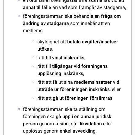
en ordinarie föreningsstämma ska hållas vid ett
annat tillfälle
än vad som framgår av stadgarna,
föreningsstämman ska behandla en
fråga om
ändring av stadgarna
som innebär att en
medlems:
skyldighet att
betala avgifter/insatser
utökas
,
rätt till
vinst inskränks
,
rätt till
tillgångar vid föreningens
upplösning inskränks
,
rätt att få ut sina
medlemsinsatser vid
utträde ur föreniningen inskränks
, eller
rätt att
gå ut föreningen försämras
.
föreningsstämman ska ta ställning om
föreningen ska
gå upp i en annan juridisk
person
genom fusion, gå i
likvidation
eller
upplösas genom
enkel avveckling
.