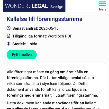
Sverige
Meny
Kallelse till föreningsstämma
STARTSIDA
Senast ändrat:
2026-05-15
DOKUMENT
Tillgängliga format:
Word och PDF
Storlek:
1 sida
FAQ
Fyll i mallen
MITT KONTO
Alla föreningar måste
en gång om året hålla en
föreningsstämma
. Där fattas
viktiga beslut
såsom
vilka som ska sitta i styrelsen följande år. Detta
dokument används för att kalla, d.v.s.
bjuda in
,
föreningsmedlemmarna
till utsatt föreningsstämma.
Detta dokument kan
endast användas för att kalla till
en ordinarie föreningsstämma
, d.v.s. årsstämma. Ska