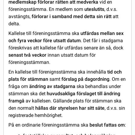
medlemskap förlorar rätten att medverka
vid en
föreningsstämma. En medlem som
uteslutits
, d.v.s.
avstängts,
förlorar i samband med detta sin rätt
att
delta.
Kallelse till föreningsstämma ska
utfärdas mellan sex
och fyra veckor före utsatt datum
. Det får i stadgarna
föreskrivas att kallelse får utfärdas senare än så, dock
senast två veckor
innan utsatt datum för
föreningsstämman.
En kallelse till förenignsstämma ska innehålla
tid och
plats för stämman
samt
förslag på dagordning
. Om en
fråga om
ändring av stadgarna
ska behandlas under
stämman ska det
huvudsakliga förslaget till ändring
framgå
av kallelsen. Gällande plats för stämman ska
den normalt
hållas där styrelsen har sitt säte
, d.v.s. sin
registrerade hemhörighet.
På en ordinarie föreningsstämma ska
beslut fattas om
: