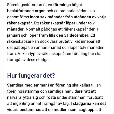
Föreningsstämman är en
förenings högst
beslutfattande organ
och en ordinarie sådan ska
genomföras
inom sex månader från utgången av varje
räkenskapsår
. Ett
räkenskapsår löper under tolv
månader
. Normalt påbörjas ett räkenskapsår den
1
januari och löper fram tills den 31 december
. Ett
räkenskapsår kan dock vara
brutet
vilket innebär att
det påbörjas en annan månad och löper tolv månader
fram. Vilken typ av räkenskapsår en förening har ska
framgå av dess stadgar.
Hur fungerar det?
Samtliga medlemmar i en förening ska kallas
till en
föreningsstämma och samtliga har vidare
rätt att
närvara
,
yttra sig
och
rösta
under stämman, förutsatt
att ingenting annat framgår av lag. I
stadgarna kan det
vidare bestämmas att en medlem som sagt upp sitt