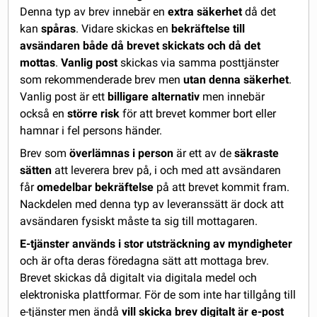
Denna typ av brev innebär en
extra säkerhet
då det
kan
spåras
. Vidare skickas en
bekräftelse till
avsändaren både då brevet skickats och då det
mottas
.
Vanlig post
skickas via samma posttjänster
som rekommenderade brev men
utan denna säkerhet
.
Vanlig post är ett
billigare alternativ
men innebär
också en
större risk
för att brevet kommer bort eller
hamnar i fel persons händer.
Brev som
överlämnas i person
är ett av de
säkraste
sätten
att leverera brev på, i och med att avsändaren
får
omedelbar bekräftelse
på att brevet kommit fram.
Nackdelen med denna typ av leveranssätt är dock att
avsändaren fysiskt måste ta sig till mottagaren.
E-tjänster används i stor utsträckning av myndigheter
och är ofta deras föredagna sätt att mottaga brev.
Brevet skickas då digitalt via digitala medel och
elektroniska plattformar. För de som inte har tillgång till
e-tjänster men ändå
vill skicka brev digitalt är e-post