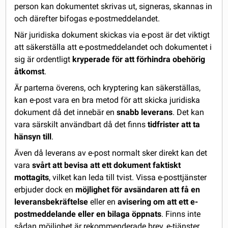
person kan dokumentet skrivas ut, signeras, skannas in
och därefter bifogas e-postmeddelandet.
När juridiska dokument skickas via e-post är det viktigt
att säkerställa att e-postmeddelandet och dokumentet i
sig är ordentligt
kryperade för att förhindra obehörig
åtkomst
.
Är parterna överens, och kryptering kan säkerställas,
kan e-post vara en bra metod för att skicka juridiska
dokument då det innebär en
snabb leverans
. Det kan
vara särskilt användbart då det finns
tidfrister att ta
hänsyn till
.
Även då leverans av e-post normalt sker direkt kan det
vara
svårt att bevisa att ett dokument faktiskt
mottagits
, vilket kan leda till tvist. Vissa e-posttjänster
erbjuder dock en
möjlighet för avsändaren att få en
leveransbekräftelse
eller en
avisering om att ett e-
postmeddelande eller en bilaga öppnats
. Finns inte
sådan möjlighet är rekommenderade brev, e-tjänster