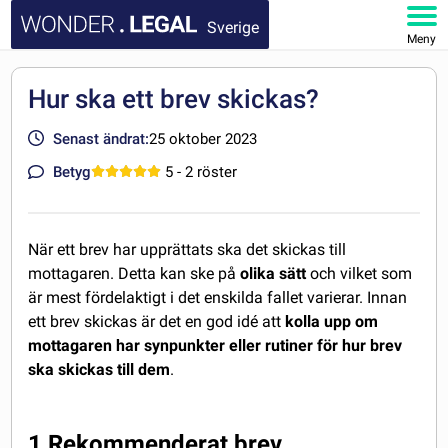
Sverige
Meny
STARTSIDA
Hur ska ett brev skickas?
DOKUMENT
Senast ändrat:
25 oktober 2023
Betyg
5
- 2 röster
FAQ
MITT KONTO
När ett brev har upprättats ska det skickas till
mottagaren. Detta kan ske på
olika sätt
och vilket som
är mest fördelaktigt i det enskilda fallet varierar. Innan
ett brev skickas är det en god idé att
kolla upp om
mottagaren har synpunkter eller rutiner för hur brev
ska skickas till dem
.
1 Rekommenderat brev