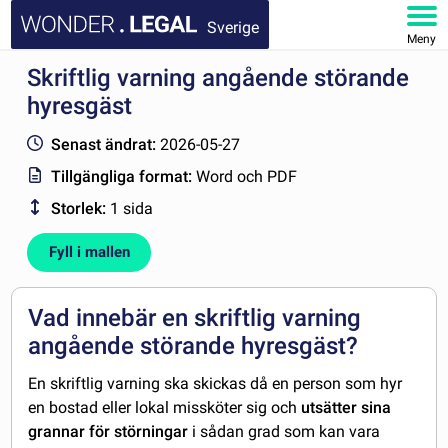
Sverige
Meny
Skriftlig varning angående störande
STARTSIDA
hyresgäst
DOKUMENT
Senast ändrat:
2026-05-27
Tillgängliga format:
Word och PDF
FAQ
Storlek:
1 sida
MITT KONTO
Fyll i mallen
Vad innebär en skriftlig varning
angående störande hyresgäst?
En skriftlig varning
ska skickas då en person som hyr
en bostad eller lokal missköter sig och
utsätter sina
grannar för störningar
i sådan grad som kan vara