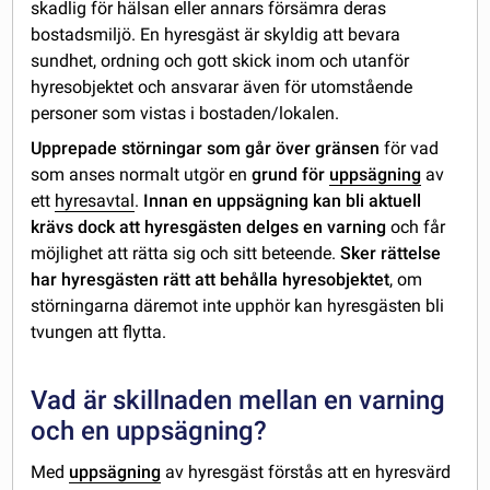
skadlig för hälsan eller annars försämra deras
bostadsmiljö. En hyresgäst är skyldig att bevara
sundhet, ordning och gott skick inom och utanför
hyresobjektet och ansvarar även för utomstående
personer som vistas i bostaden/lokalen.
Upprepade störningar som går över gränsen
för vad
som anses normalt utgör en
grund för
uppsägning
av
ett
hyresavtal
.
Innan en uppsägning kan bli aktuell
krävs dock att hyresgästen delges en varning
och får
möjlighet att rätta sig och sitt beteende.
Sker rättelse
har hyresgästen rätt att behålla hyresobjektet
, om
störningarna däremot inte upphör kan hyresgästen bli
tvungen att flytta.
Vad är skillnaden mellan en varning
och en uppsägning?
Med
uppsägning
av hyresgäst förstås att en hyresvärd