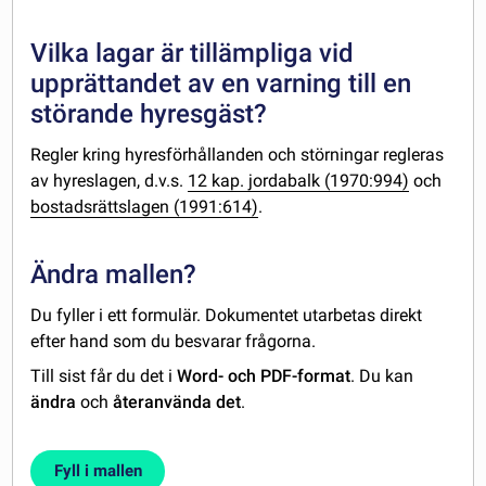
Vilka lagar är tillämpliga vid
upprättandet av en varning till en
störande hyresgäst?
Regler kring hyresförhållanden och störningar regleras
av hyreslagen, d.v.s.
12 kap. jordabalk (1970:994)
och
bostadsrättslagen (1991:614)
.
Ändra mallen?
Du fyller i ett formulär. Dokumentet utarbetas direkt
efter hand som du besvarar frågorna.
Till sist får du det i
Word- och PDF-format
. Du kan
ändra
och
återanvända det
.
Fyll i mallen