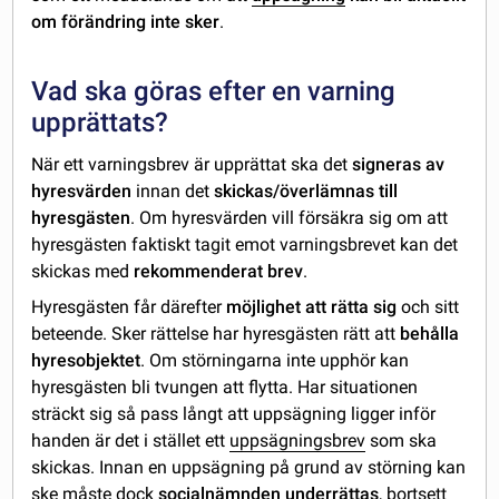
om förändring inte sker
.
Vad ska göras efter en varning
upprättats?
När ett varningsbrev är upprättat ska det
signeras av
hyresvärden
innan det
skickas/överlämnas till
hyresgästen
. Om hyresvärden vill försäkra sig om att
hyresgästen faktiskt tagit emot varningsbrevet kan det
skickas med
rekommenderat brev
.
Hyresgästen får därefter
möjlighet att rätta sig
och sitt
beteende. Sker rättelse har hyresgästen rätt att
behålla
hyresobjektet
. Om störningarna inte upphör kan
hyresgästen bli tvungen att flytta. Har situationen
sträckt sig så pass långt att uppsägning ligger inför
handen är det i stället ett
uppsägningsbrev
som ska
skickas. Innan en uppsägning på grund av störning kan
ske måste dock
socialnämnden
underrättas
, bortsett