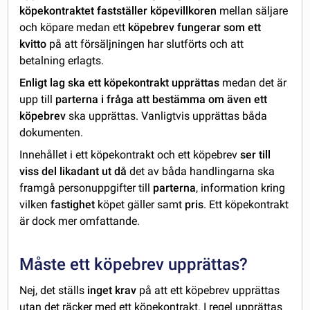
köpekontraktet fastställer köpevillkoren
mellan säljare
och köpare medan ett
köpebrev fungerar som ett
kvitto
på att försäljningen har slutförts och att
betalning erlagts.
Enligt lag ska ett köpekontrakt upprättas
medan det är
upp till
parterna i fråga att bestämma om även ett
köpebrev
ska upprättas. Vanligtvis upprättas båda
dokumenten.
Innehållet i ett köpekontrakt och ett köpebrev
ser till
viss del likadant ut då
det av båda handlingarna ska
framgå personuppgifter till
parterna
, information kring
vilken
fastighet
köpet gäller samt
pris
. Ett köpekontrakt
är dock mer omfattande.
Måste ett köpebrev upprättas?
Nej, det ställs
inget krav
på att ett köpebrev upprättas
utan det räcker med ett
köpekontrakt
. I regel upprättas