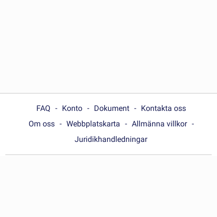
FAQ
Konto
Dokument
Kontakta oss
Om oss
Webbplatskarta
Allmänna villkor
Juridikhandledningar
Choose your country:
Sverige
© Wonder.Legal