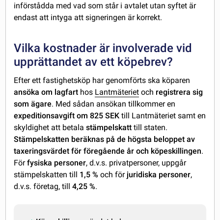
införstådda med vad som står i avtalet utan syftet är
endast att intyga att signeringen är korrekt.
Vilka kostnader är involverade vid
upprättandet av ett köpebrev?
Efter ett fastighetsköp har genomförts ska köparen
ansöka om lagfart
hos
Lantmäteriet
och
registrera sig
som ägare
. Med sådan ansökan tillkommer en
expeditionsavgift om 825 SEK
till Lantmäteriet samt en
skyldighet att betala
stämpelskatt
till staten.
Stämpelskatten beräknas på de högsta beloppet av
taxeringsvärdet för föregående år och köpeskillingen
.
För
fysiska personer
, d.v.s. privatpersoner, uppgår
stämpelskatten till
1,5 %
och för
juridiska personer
,
d.v.s. företag, till
4,25 %
.