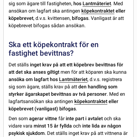
sig som ägare till fastigheten,
hos
Lantmäteriet
. Med
ansökan om lagfart ska antingen
köpekontraktet
eller
köpebrevet
, d.v.s. kvittensen,
bifogas
. Vanligast är att
köpebrevet bifogas sådan ansökan.
Ska ett köpekontrakt för en
fastighet bevittnas?
Det ställs
inget krav på att ett köpebrev bevittnas för
att det ska anses giltigt
men för att köparen ska kunna
ansöka om lagfart hos
Lantmäteriet
, d.v.s. registrera
sig som ägare, ställs krav på att
den handling som
styrker ägarskapet bevittnas av två personer
. Med en
lagfartsansökan ska antingen
köpekontraktet
eller
köpebrevet (vanligast) bifogas
.
Den som
agerar vittne
får
inte part i avtalet
och ska
vidare vara
minst 15 år fyllda
och
inte lida av någon
psykisk sjukdom
. Det ställs inget krav på att vittnena är