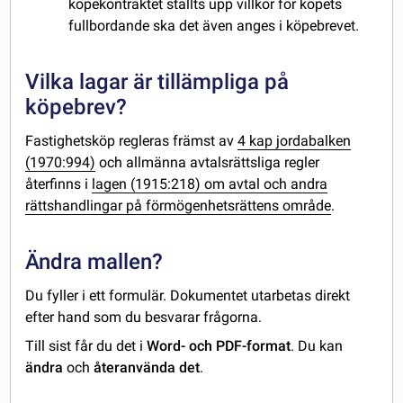
köpekontraktet ställts upp villkor för köpets
fullbordande ska det även anges i köpebrevet.
Vilka lagar är tillämpliga på
köpebrev?
Fastighetsköp regleras främst av
4 kap jordabalken
(1970:994)
och allmänna avtalsrättsliga regler
återfinns i
lagen (1915:218) om avtal och andra
rättshandlingar på förmögenhetsrättens område
.
Ändra mallen?
Du fyller i ett formulär. Dokumentet utarbetas direkt
efter hand som du besvarar frågorna.
Till sist får du det i
Word- och PDF-format
. Du kan
ändra
och
återanvända det
.