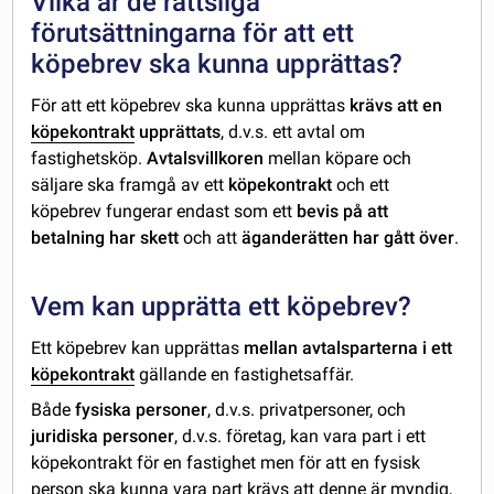
Vilka är de rättsliga
förutsättningarna för att ett
köpebrev ska kunna upprättas?
För att ett köpebrev ska kunna upprättas
krävs att en
köpekontrakt
upprättats
, d.v.s. ett avtal om
fastighetsköp.
Avtalsvillkoren
mellan köpare och
säljare ska framgå av ett
köpekontrakt
och ett
köpebrev fungerar endast som ett
bevis på att
betalning har skett
och att
äganderätten har gått över
.
Vem kan upprätta ett köpebrev?
Ett köpebrev kan upprättas
mellan avtalsparterna i ett
köpekontrakt
gällande en fastighetsaffär.
Både
fysiska personer
, d.v.s. privatpersoner, och
juridiska personer
, d.v.s. företag, kan vara part i ett
köpekontrakt för en fastighet men för att en fysisk
person ska kunna vara part krävs att denne är myndig,