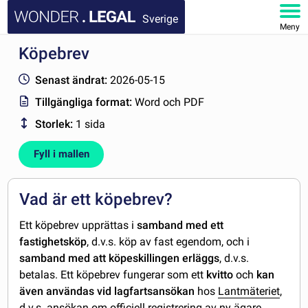
Sverige
Meny
Köpebrev
STARTSIDA
Senast ändrat:
2026-05-15
DOKUMENT
Tillgängliga format:
Word och PDF
Storlek:
1 sida
FAQ
Fyll i mallen
MITT KONTO
Vad är ett köpebrev?
Ett köpebrev upprättas i
samband med ett
fastighetsköp
, d.v.s. köp av fast egendom, och i
samband med att köpeskillingen erläggs
, d.v.s.
betalas. Ett köpebrev fungerar som ett
kvitto
och
kan
även användas vid lagfartsansökan
hos
Lantmäteriet
,
d.v.s. ansökan om officiell registrering av ny ägare.