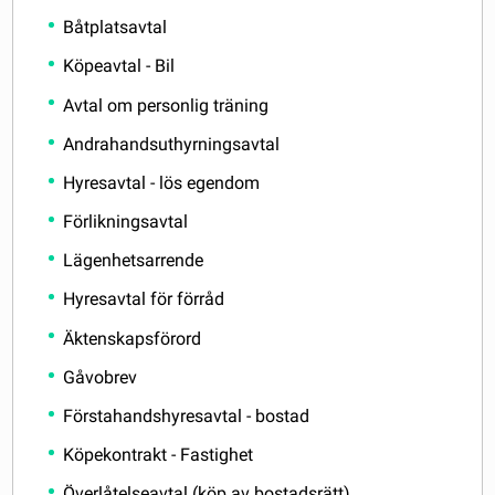
Båtplatsavtal
Köpeavtal - Bil
Avtal om personlig träning
Andrahandsuthyrningsavtal
Hyresavtal - lös egendom
Förlikningsavtal
Lägenhetsarrende
Hyresavtal för förråd
Äktenskapsförord
Gåvobrev
Förstahandshyresavtal - bostad
Köpekontrakt - Fastighet
Överlåtelseavtal (köp av bostadsrätt)