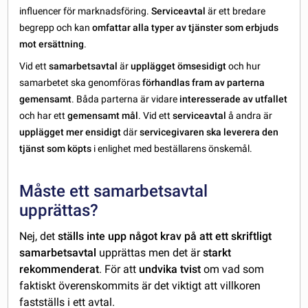
influencer för marknadsföring.
Serviceavtal
är ett bredare
begrepp och kan
omfattar alla typer av tjänster som erbjuds
mot ersättning
.
Vid ett
samarbetsavtal
är
upplägget ömsesidigt
och hur
samarbetet ska genomföras
förhandlas fram av parterna
gemensamt
. Båda parterna är vidare
interesserade av utfallet
och har ett
gemensamt mål
. Vid ett
serviceavtal
å andra är
upplägget mer ensidigt
där
servicegivaren ska leverera den
tjänst som köpts
i enlighet med beställarens önskemål.
Måste ett samarbetsavtal
upprättas?
Nej, det
ställs inte upp något krav på att ett skriftligt
samarbetsavtal
upprättas men det är
starkt
rekommenderat
. För att
undvika tvist
om vad som
faktiskt överenskommits är det viktigt att villkoren
fastställs i ett avtal.