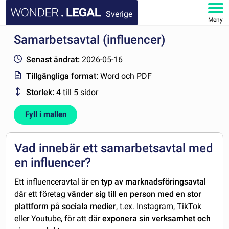
Sverige
Meny
Samarbetsavtal (influencer)
STARTSIDA
Senast ändrat:
2026-05-16
DOKUMENT
Tillgängliga format:
Word och PDF
Storlek:
4 till 5 sidor
FAQ
Fyll i mallen
MITT KONTO
Vad innebär ett samarbetsavtal med
en influencer?
Ett influenceravtal är en
typ av marknadsföringsavtal
där ett företag
vänder sig till en person med en stor
plattform på sociala medier
, t.ex. Instagram, TikTok
eller Youtube, för att där
exponera sin verksamhet och