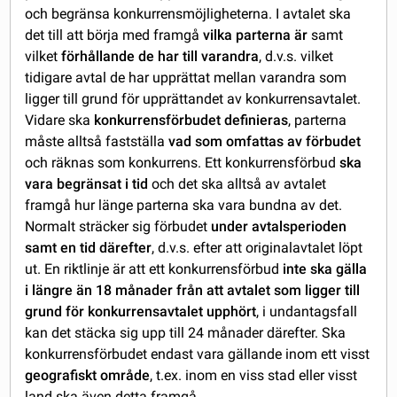
och begränsa konkurrensmöjligheterna. I avtalet ska
det till att börja med framgå
vilka parterna är
samt
vilket
förhållande de har till varandra
, d.v.s. vilket
tidigare avtal de har upprättat mellan varandra som
ligger till grund för upprättandet av konkurrensavtalet.
Vidare ska
konkurrensförbudet definieras
, parterna
måste alltså fastställa
vad som omfattas av förbudet
och räknas som konkurrens. Ett konkurrensförbud
ska
vara begränsat i tid
och det ska alltså av avtalet
framgå hur länge parterna ska vara bundna av det.
Normalt sträcker sig förbudet
under avtalsperioden
samt en tid därefter
, d.v.s. efter att originalavtalet löpt
ut. En riktlinje är att ett konkurrensförbud
inte ska gälla
i längre än 18 månader från att avtalet som ligger till
grund för konkurrensavtalet upphört
, i undantagsfall
kan det stäcka sig upp till 24 månader därefter. Ska
konkurrensförbudet endast vara gällande inom ett visst
geografiskt område
, t.ex. inom en viss stad eller visst
land ska även detta framgå.