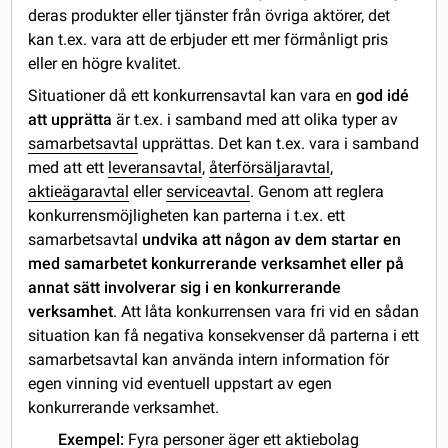
deras produkter eller tjänster från övriga aktörer, det
kan t.ex. vara att de erbjuder ett mer förmånligt pris
eller en högre kvalitet.
Situationer då ett konkurrensavtal kan vara en
god idé
att upprätta
är t.ex. i samband med att olika typer av
samarbetsavtal
upprättas. Det kan t.ex. vara i samband
med att ett
leveransavtal
,
återförsäljaravtal
,
aktieägaravtal
eller
serviceavtal
. Genom att reglera
konkurrensmöjligheten kan parterna i t.ex. ett
samarbetsavtal
undvika att någon av dem startar en
med samarbetet konkurrerande verksamhet eller på
annat sätt involverar sig i en konkurrerande
verksamhet
. Att låta konkurrensen vara fri vid en sådan
situation kan få negativa konsekvenser då parterna i ett
samarbetsavtal kan använda intern information för
egen vinning vid eventuell uppstart av egen
konkurrerande verksamhet.
Exempel:
Fyra personer äger ett aktiebolag