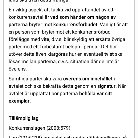
En viktig aspekt att täcka vid upprättandet av ett
konkurrensavtal är
vad som händer om någon av
parterna bryter mot konkurrensförbudet
. Vanligt är att
en person som bryter mot ett konkurrensförbud
föreläggs med
vite
, d.v.s. blir skyldig att ersätta övriga
parter med ett förbestämt belopp i pengar. Det bör
utöver detta även klargöras hur en eventuell
tvist
ska
lösas mellan parterna, d.v.s. situation där de inte är
överens.
Samtliga parter ska vara
överens om innehållet
i
avtalet och ska bekräfta detta genom en
signatur
. När
avtalet är upprättat bör parterna
behålla var sitt
exemplar
.
Tillämplig lag
Konkurrenslagen (2008:579)
Lag (1915:218) om avtal och andra rättshandlingar på