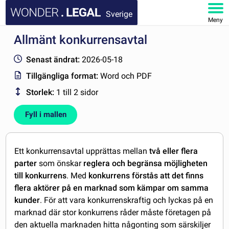
Sverige
Meny
Allmänt konkurrensavtal
STARTSIDA
Senast ändrat:
2026-05-18
DOKUMENT
Tillgängliga format:
Word och PDF
Storlek:
1 till 2 sidor
FAQ
Fyll i mallen
MITT KONTO
Ett konkurrensavtal upprättas mellan
två eller flera
parter
som önskar
reglera och begränsa möjligheten
till konkurrens
. Med
konkurrens förstås att det finns
flera aktörer på en marknad som kämpar om samma
kunder
. För att vara konkurrenskraftig och lyckas på en
marknad där stor konkurrens råder måste företagen på
den aktuella marknaden hitta någonting som särskiljer