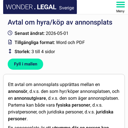
Sverige
Meny
Avtal om hyra/köp av annonsplats
STARTSIDA
Senast ändrat:
2026-05-01
DOKUMENT
Tillgängliga format:
Word och PDF
Storlek:
3 till 4 sidor
FAQ
Fyll i mallen
MITT KONTO
Ett avtal om annonsplats upprättas mellan en
annonsör
, d.v.s. den som hyr/köper annonsplatsen, och
en
annonsutgivare
, d.v.s. den som äger annonsplatsen.
Parterna kan både vara
fysiska personer
, d.v.s.
privatpersoner, och juridiska personer, d.v.s.
juridiska
personer
.
En annonsplats är ett
utrymme där en person kan