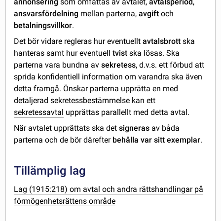
annonsering
som omfattas av avtalet,
avtalsperiod
,
ansvarsfördelning
mellan parterna,
avgift
och
betalningsvillkor
.
Det bör vidare regleras hur eventuellt
avtalsbrott
ska
hanteras samt hur eventuell
tvist
ska lösas. Ska
parterna vara bundna av
sekretess
, d.v.s. ett förbud att
sprida konfidentiell information om varandra ska även
detta framgå. Önskar parterna upprätta en med
detaljerad sekretessbestämmelse kan ett
sekretessavtal
upprättas parallellt med detta avtal.
När avtalet upprättats ska det
signeras
av båda
parterna och de bör därefter
behålla var sitt exemplar
.
Tillämplig lag
Lag (1915:218) om avtal och andra rättshandlingar på
förmögenhetsrättens område