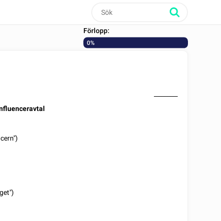
Förlopp:
0%
________
Influenceravtal
cern")
get")