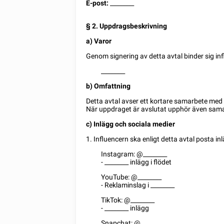
E-post:
________
§ 2. Uppdragsbeskrivning
a)
Varor
Genom signering av detta avtal binder sig in
________
b) Omfattning
Detta avtal avser ett kortare samarbete m
När uppdraget är avslutat upphör även samar
c) Inlägg och sociala medier
1. Influencern ska enligt detta avtal posta inl
Instagram: @
________
-
________
inlägg i flödet
YouTube: @
________
- Reklaminslag i
________
TikTok: @
________
-
________
inlägg
Snapchat: @
________