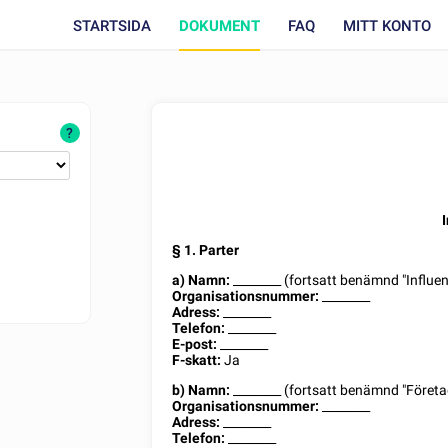
STARTSIDA
DOKUMENT
FAQ
MITT KONTO
?
§ 1. Parter
a) Namn:
________
(fortsatt benämnd "Influen
Organisationsnummer:
________
Adress:
________
Telefon:
________
E-post:
________
F-skatt:
Ja
b) Namn:
________
(fortsatt benämnd "Företa
Organisationsnummer:
________
Adress:
________
Telefon:
________