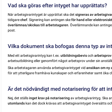
Vad ska göras efter intyget har upprättats?
När arbetsgivarintyget är upprättat ska det
signeras av arbetsgiva
tidigare
chef
. Signering kan antingen ske
för hand eller elektronisk
överlämnas/skickas till arbetstagaren
. Överlämnande kan antingen s
post.
Vilka dokument ska bofogas denna typ av in
Med ett arbetsgivarintyg kan t.ex.
utbildningsbevis
och
arbetsprov
arbetsutbildning eller genomfört något arbetsprov under sin anställ
Ska arbetstagaren använda arbetsgivarintyget vid
ansökan om ny a
för att ytterligare framhäva kunskaper och erfarenheter samt öka c
Är det nödvändigt med notarisering för att int
Nej, det ställs
inget krav på notarisering
av arbetsgivarintyg. Ska a
utomlands
kan det dock krävas att arbetsgivarintyget översätts oc