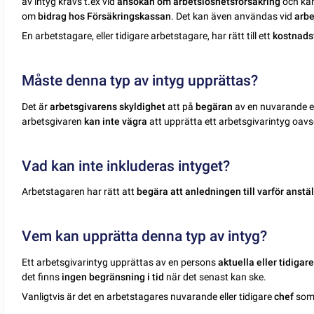
av intyg krävs t.ex vid
ansökan om arbetslöshetsförsäkring
och kan
om
bidrag hos Försäkringskassan
. Det kan även användas vid
arb
En arbetstagare, eller tidigare arbetstagare, har rätt till ett
kostnadsf
Måste denna typ av intyg upprättas?
Det är
arbetsgivarens skyldighet
att på
begäran
av en nuvarande ell
arbetsgivaren
kan inte vägra
att upprätta ett arbetsgivarintyg oavs
Vad kan inte inkluderas intyget?
Arbetstagaren har rätt att
begära att anledningen till varför anst
Vem kan upprätta denna typ av intyg?
Ett arbetsgivarintyg upprättas av en persons
aktuella eller tidigar
det finns
ingen begränsning i tid
när det senast kan ske.
Vanligtvis är det en arbetstagares nuvarande eller tidigare
chef
som 