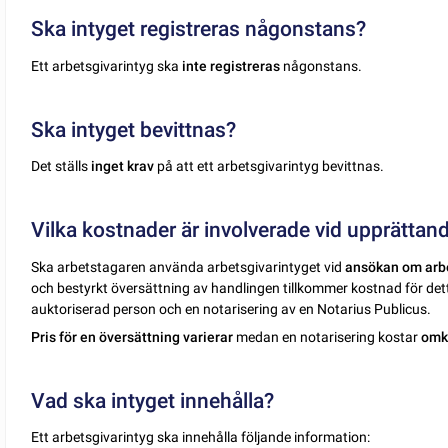
Ska intyget registreras någonstans?
Ett arbetsgivarintyg ska
inte registreras
någonstans.
Ska intyget bevittnas?
Det ställs
inget krav
på att ett arbetsgivarintyg bevittnas.
Vilka kostnader är involverade vid upprättand
Ska arbetstagaren använda arbetsgivarintyget vid
ansökan om arb
och bestyrkt översättning av handlingen tillkommer kostnad för detta
auktoriserad person och en notarisering av en Notarius Publicus.
Pris för en översättning varierar
medan en notarisering kostar
omk
Vad ska intyget innehålla?
Ett arbetsgivarintyg ska innehålla följande information: