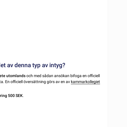
et av denna typ av intyg?
ete utomlands
och med sådan ansökan bifoga en officiell
. En officiell översättning görs av en av
kammarkollegiet
ring 500 SEK
.