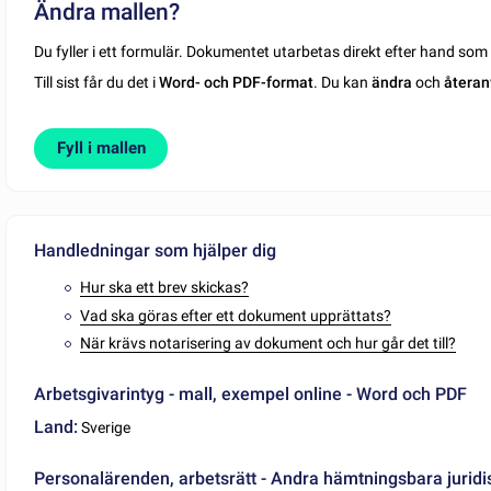
Ändra mallen?
Du fyller i ett formulär. Dokumentet utarbetas direkt efter hand so
Till sist får du det i
Word- och PDF-format
. Du kan
ändra
och
återan
Fyll i mallen
Handledningar som hjälper dig
Hur ska ett brev skickas?
Vad ska göras efter ett dokument upprättats?
När krävs notarisering av dokument och hur går det till?
Arbetsgivarintyg - mall, exempel online - Word och PDF
Land:
Sverige
Personalärenden, arbetsrätt - Andra hämtningsbara jurid