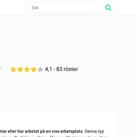
r
4,1
- 83 röster
etar eller har arbetat på en viss arbetsplats
. Denna typ