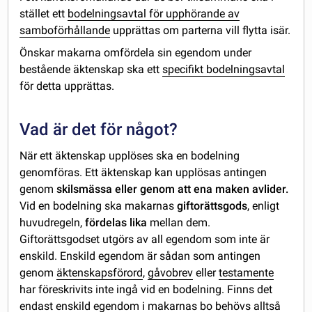
stället ett
bodelningsavtal för upphörande av
samboförhållande
upprättas om parterna vill flytta isär.
Önskar makarna omfördela sin egendom under
bestående äktenskap ska ett
specifikt bodelningsavtal
för detta upprättas.
Vad är det för något?
När ett äktenskap upplöses ska en bodelning
genomföras. Ett äktenskap kan upplösas antingen
genom
skilsmässa eller genom att ena maken avlider.
Vid en bodelning ska makarnas
giftorättsgods
, enligt
huvudregeln,
fördelas lika
mellan dem.
Giftorättsgodset utgörs av all egendom som inte är
enskild. Enskild egendom är sådan som antingen
genom
äktenskapsförord
,
gåvobrev
eller
testamente
har föreskrivits inte ingå vid en bodelning. Finns det
endast enskild egendom i makarnas bo behövs alltså