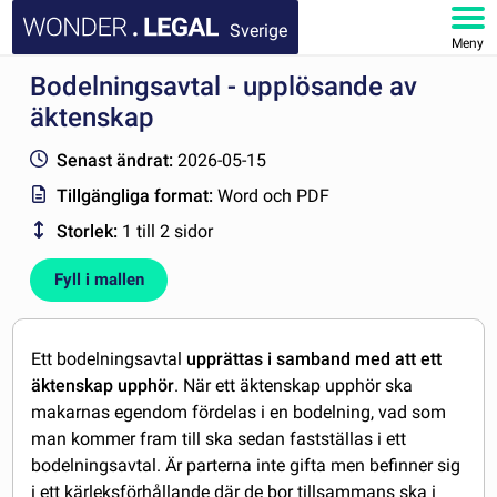
Sverige
Meny
Bodelningsavtal - upplösande av
STARTSIDA
äktenskap
DOKUMENT
Senast ändrat:
2026-05-15
Tillgängliga format:
Word och PDF
FAQ
Storlek:
1 till 2 sidor
MITT KONTO
Fyll i mallen
Ett bodelningsavtal
upprättas i samband med att ett
äktenskap upphör
. När ett äktenskap upphör ska
makarnas egendom fördelas i en bodelning, vad som
man kommer fram till ska sedan fastställas i ett
bodelningsavtal. Är parterna inte gifta men befinner sig
i ett kärleksförhållande där de bor tillsammans ska i