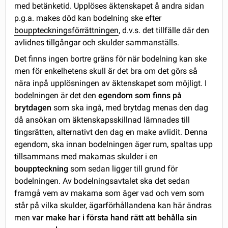
med betänketid. Upplöses äktenskapet å andra sidan
p.g.a. makes död kan bodelning ske efter
bouppteckningsförrättningen
, d.v.s. det tillfälle där den
avlidnes tillgångar och skulder sammanställs.
Det finns ingen bortre gräns för när bodelning kan ske
men för enkelhetens skull är det bra om det görs så
nära inpå upplösningen av äktenskapet som möjligt. I
bodelningen är det den
egendom som finns på
brytdagen
som ska ingå, med brytdag menas den dag
då ansökan om äktenskapsskillnad lämnades till
tingsrätten, alternativt den dag en make avlidit. Denna
egendom, ska innan bodelningen äger rum, spaltas upp
tillsammans med makarnas skulder i en
bouppteckning
som sedan ligger till grund för
bodelningen. Av bodelningsavtalet ska det sedan
framgå vem av makarna som äger vad och vem som
står på vilka skulder, ägarförhållandena kan här ändras
men
var make har i första hand rätt att behålla sin