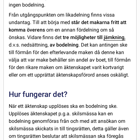
ingen bodelning.
Från utgångspunkten om likadelning finns vissa
undantag. Till att börja med
står det makarna fritt att
komma överens
om en annan fördelning om så
önskas. Vidare finns det
tre möjligheter till
jämkning
,
d.v.s. nedsättning,
av bodelning
. Det kan antingen ske
till förmån för den efterlevande maken då denne kan
välja att var make behåller sin andel av boet, till förmån
för den rikare maken om äktenskapet varit kortvarigt
eller om ett upprättat äktenskapsförord anses oskäligt.
Hur fungerar det?
När ett äktenskap upplöses ska en bodelning ske.
Upplöses äktenskapet p.g.a. skilsmässa kan en
bodelning genomföras från och med att ansökan om
skilsmässa skickats in till tingsrätten, detta gäller även
om tingsrätten beslutar att skilsmässan ska föregås