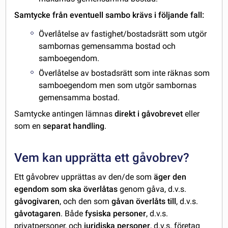
Samtycke från eventuell sambo krävs i följande fall:
Överlåtelse av fastighet/bostadsrätt som utgör
sambornas gemensamma bostad och
samboegendom.
Överlåtelse av bostadsrätt som inte räknas som
samboegendom men som utgör sambornas
gemensamma bostad.
Samtycke antingen lämnas
direkt i gåvobrevet
eller
som en
separat handling
.
Vem kan upprätta ett gåvobrev?
Ett gåvobrev upprättas av den/de som
äger den
egendom som ska överlåtas
genom gåva, d.v.s.
gåvogivaren
, och den som
gåvan överlåts till
, d.v.s.
gåvotagaren
. Både
fysiska personer
, d.v.s.
privatpersoner, och
juridiska personer
, d.v.s. företag