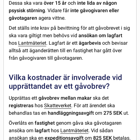
Dessa ska vara
över 15 år
och
inte lida av någon
psysisk störning
. Vidare får
inte gåvogivaren eller
gåvotagaren
agera vittne.
Det ställs inte krav på bevittning för att gåvobrevet i sig
ska vara giltigt men behövs vid
ansökan om lagfart
hos
Lantmäteriet
. Lagfart är ett
ägarbevis
och bevisar
alltså att äganderätten till en fastighet har gått över
från gåvogivaren till gåvotagaren.
Vilka kostnader är involverade vid
upprättandet av ett gåvobrev?
Upprättas ett
gåvobrev mellan makar
ska det
registreras
hos
Skatteverket
. För att ärendet ska
behandlas tas en
handläggningsavgift
om
275 SEK
ut.
Överlåts en
fastighet
genom gåva ska gåvotagaren
ansöka om
lagfart
hos
Lantmäteriet
. Vid sådan
ansökan ska en
expeditionsavgift
om
825 SEK
betalas.