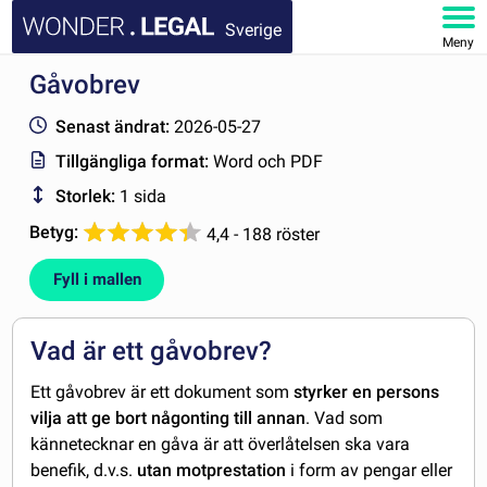
Sverige
Meny
Gåvobrev
STARTSIDA
Senast ändrat:
2026-05-27
DOKUMENT
Tillgängliga format:
Word och PDF
Storlek:
1 sida
FAQ
Betyg:
4,4 - 188 röster
MITT KONTO
Fyll i mallen
Vad är ett gåvobrev?
Ett gåvobrev är ett dokument som
styrker en persons
vilja att ge bort någonting till annan
. Vad som
kännetecknar en gåva är att överlåtelsen ska vara
benefik, d.v.s.
utan motprestation
i form av pengar eller