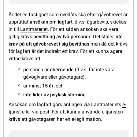
Är det en fastighet som överlåts ska efter gåvobrevet är
upprättat
ansökan om lagfart
, d.v.s. ägarbevis, skickas
in till
Lantmäteriet
. För att sådan ansökan ska vara
giltig krävs
bevittning av två personer
. Det ställs
inte
krav på att gåvobrevet i sig bevittnas
men då det krävs
för lagfart är det indirekt ett krav. För att kunna agera
vittne krävs att:
personen är
oberoende
(d.v.s. får inte vara
gåvogivare eller gåvotagare),
är minst
15 år
, och
inte lider av psykisk störning
.
Ansökan om lagfart görs antingen via Lantmäteriets
e-
tjänst
eller via post. För att kunna använda e-tjänsten
krävs att gåvotagaren har en e-legitimation.