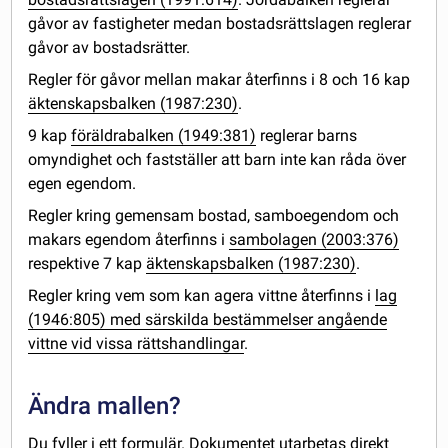
gåvor av fastigheter medan bostadsrättslagen reglerar
gåvor av bostadsrätter.
Regler för gåvor mellan makar återfinns i 8 och 16 kap
äktenskapsbalken (1987:230)
.
9 kap
föräldrabalken (1949:381)
reglerar barns
omyndighet och fastställer att barn inte kan råda över
egen egendom.
Regler kring gemensam bostad, samboegendom och
makars egendom återfinns i
sambolagen (2003:376)
respektive 7 kap
äktenskapsbalken (1987:230)
.
Regler kring vem som kan agera vittne återfinns i
lag
(1946:805) med särskilda bestämmelser angående
vittne vid vissa rättshandlingar
.
Ändra mallen?
Du fyller i ett formulär. Dokumentet utarbetas direkt