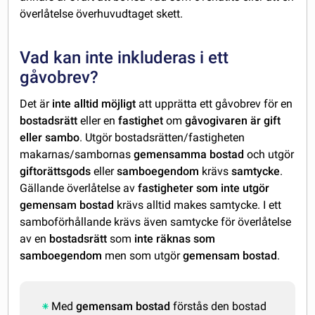
överlåtelse överhuvudtaget skett.
Vad kan inte inkluderas i ett
gåvobrev?
Det är
inte alltid möjligt
att upprätta ett gåvobrev för en
bostadsrätt
eller en
fastighet
om
gåvogivaren är gift
eller sambo
. Utgör bostadsrätten/fastigheten
makarnas/sambornas
gemensamma bostad
och utgör
giftorättsgods
eller
samboegendom
krävs
samtycke
.
Gällande överlåtelse av
fastigheter som inte utgör
gemensam bostad
krävs alltid makes samtycke. I ett
samboförhållande krävs även samtycke för överlåtelse
av en
bostadsrätt
som
inte räknas som
samboegendom
men som utgör
gemensam bostad
.
Med
gemensam bostad
förstås den bostad