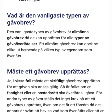
Vad är den vanligaste typen av
gåvobrev?
Den vanligaste typen av gåvobrev är
allmänna
gåvobrev
då de kan upprättas för alla
typer av
gåvoöverlåtelser
. Ett allmänt gåvobrev kan dock se
olika ut beroende på vilken typ av egendom som
överlåts.
Måste ett gåvobrev upprättas?
Ja, i
vissa fall
måste ett
skriftligt
gåvobrev upprättas
för att gåvan ska anses giltig. Så är fallet om en
fastighet
eller en
bostadsrätt
ska överlåtas i gåva. För
andra typer av gåvor ställs det inget krav på att ett
gåvobrev upprättas, även om det är att föredra då det
annars är svårt att bevisa vad som överlåtits eller att en