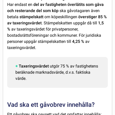
Har endast en
del av fastigheten överlåtits som gåva
och resterande del som köp
ska gåvotagaren även
betala
stämpelskatt
om köpeskillingen
överstiger 85 %
av taxeringsvärdet
. Stämpelskatten uppgår då till
1,5
%
av taxeringsvärdet för privatpersoner,
bostadsrättsföreningar och kommuner. För juridiska
personer uppgår stämpelskatten till
4,25 %
av
taxeringsvärdet.
Taxeringsvärdet
utgör 75 % av fastighetens
beräknade marknadsvärde, d.v.s. faktiska
värde.
Vad ska ett gåvobrev innehålla?
Ett gåvobrev ska oavsett vad det omfattar innehålla: