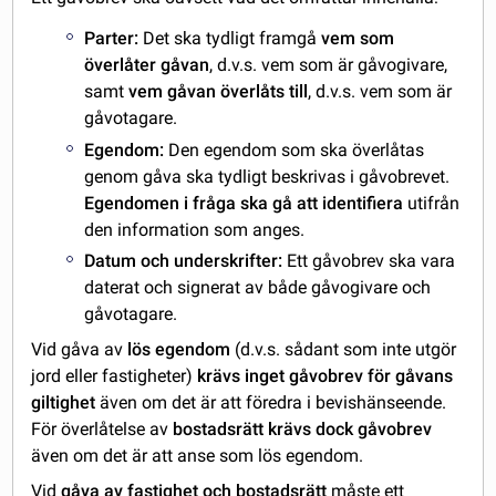
Parter:
Det ska tydligt framgå
vem som
överlåter gåvan
, d.v.s. vem som är gåvogivare,
samt
vem gåvan överlåts till
, d.v.s. vem som är
gåvotagare.
Egendom:
Den egendom som ska överlåtas
genom gåva ska tydligt beskrivas i gåvobrevet.
Egendomen i fråga ska gå att identifiera
utifrån
den information som anges.
Datum och underskrifter:
Ett gåvobrev ska vara
daterat och signerat av både gåvogivare och
gåvotagare.
Vid gåva av
lös egendom
(d.v.s. sådant som inte utgör
jord eller fastigheter)
krävs inget gåvobrev för gåvans
giltighet
även om det är att föredra i bevishänseende.
För överlåtelse av
bostadsrätt
krävs dock gåvobrev
även om det är att anse som lös egendom.
Vid
gåva av fastighet och bostadsrätt
måste ett