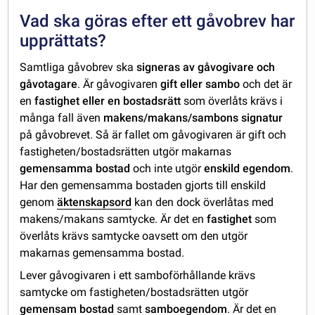
Vad ska göras efter ett gåvobrev har
upprättats?
Samtliga gåvobrev ska
signeras av gåvogivare och
gåvotagare
. Är gåvogivaren
gift eller sambo
och det är
en
fastighet eller en bostadsrätt
som överlåts krävs i
många fall även
makens/makans/sambons signatur
på gåvobrevet. Så är fallet om gåvogivaren är gift och
fastigheten/bostadsrätten utgör makarnas
gemensamma bostad
och inte utgör
enskild egendom
.
Har den gemensamma bostaden gjorts till enskild
genom
äktenskapsord
kan den dock överlåtas med
makens/makans samtycke. Är det en
fastighet
som
överlåts krävs samtycke oavsett om den utgör
makarnas gemensamma bostad.
Lever gåvogivaren i ett samboförhållande krävs
samtycke om fastigheten/bostadsrätten utgör
gemensam bostad
samt
samboegendom
. Är det en