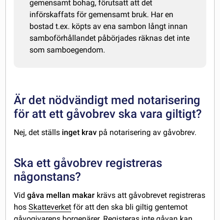
gemensamt bohag, förutsatt att det
införskaffats för gemensamt bruk. Har en
bostad t.ex. köpts av ena sambon långt innan
samboförhållandet påbörjades räknas det inte
som samboegendom.
Är det nödvändigt med notarisering
för att ett gåvobrev ska vara giltigt?
Nej, det ställs
inget krav
på notarisering av gåvobrev.
Ska ett gåvobrev registreras
någonstans?
Vid
gåva mellan makar
krävs att gåvobrevet registreras
hos
Skatteverket
för att den ska bli giltig gentemot
gåvogivarens borgenärer. Registeras inte gåvan kan