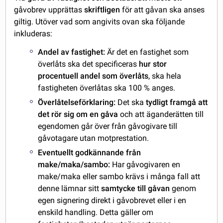
gåvobrev upprättas
skriftligen
för att gåvan ska anses
giltig. Utöver vad som angivits ovan ska följande
inkluderas:
Andel av fastighet:
Är det en fastighet som
överlåts ska det specificeras
hur stor
procentuell andel som överlåts
, ska hela
fastigheten överlåtas ska 100 % anges.
Överlåtelseförklaring:
Det ska
tydligt framgå att
det rör sig om en gåva
och att äganderätten till
egendomen går över från gåvogivare till
gåvotagare utan motprestation.
Eventuellt godkännande från
make/maka/sambo:
Har gåvogivaren en
make/maka eller sambo krävs i många fall att
denne lämnar sitt
samtycke till gåvan
genom
egen signering direkt i gåvobrevet eller i en
enskild handling. Detta gäller om