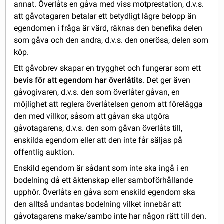
annat. Överlåts en gåva med viss motprestation, d.v.s.
att gåvotagaren betalar ett betydligt lägre belopp än
egendomen i fråga är värd, räknas den benefika delen
som gåva och den andra, d.v.s. den onerösa, delen som
köp.
Ett gåvobrev skapar en trygghet och fungerar som ett
bevis för att egendom har överlåtits
. Det ger även
gåvogivaren, d.v.s. den som överlåter gåvan, en
möjlighet att reglera överlåtelsen genom att förelägga
den med villkor, såsom att gåvan ska utgöra
gåvotagarens, d.v.s. den som gåvan överlåts till,
enskilda egendom eller att den inte får säljas på
offentlig auktion.
Enskild egendom är sådant som inte ska ingå i en
bodelning då ett äktenskap eller samboförhållande
upphör. Överlåts en gåva som enskild egendom ska
den alltså undantas bodelning vilket innebär att
gåvotagarens make/sambo inte har någon rätt till den.