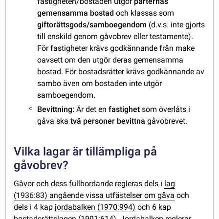
fastigheten/bostaden utgör
parternas
gemensamma bostad
och klassas som
giftorättsgods/samboegendom
(d.v.s. inte gjorts
till enskild genom gåvobrev eller testamente).
För fastigheter krävs godkännande från make
oavsett om den utgör deras gemensamma
bostad. För bostadsrätter krävs godkännande av
sambo även om bostaden inte utgör
samboegendom.
Bevittning:
Är det en
fastighet
som överlåts i
gåva ska
två personer bevittna
gåvobrevet.
Vilka lagar är tillämpliga på
gåvobrev?
Gåvor och dess fullbordande regleras dels i
lag
(1936:83) angående vissa utfästelser om gåva
och
dels i 4 kap
jordabalken (1970:994)
och 6 kap
bostadsrättslagen (1991:614)
. Jordabalken reglerar