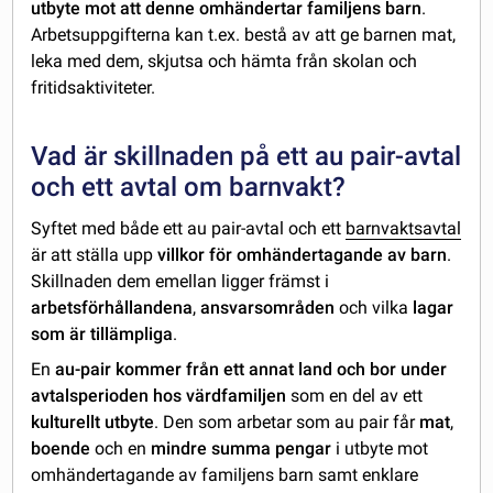
utbyte mot att denne omhändertar familjens barn
.
Arbetsuppgifterna kan t.ex. bestå av att ge barnen mat,
leka med dem, skjutsa och hämta från skolan och
fritidsaktiviteter.
Vad är skillnaden på ett au pair-avtal
och ett avtal om barnvakt?
Syftet med både ett au pair-avtal och ett
barnvaktsavtal
är att ställa upp
villkor för omhändertagande av barn
.
Skillnaden dem emellan ligger främst i
arbetsförhållandena
,
ansvarsområden
och vilka
lagar
som är tillämpliga
.
En
au-pair kommer från ett annat land och bor under
avtalsperioden hos värdfamiljen
som en del av ett
kulturellt utbyte
. Den som arbetar som au pair får
mat
,
boende
och en
mindre summa pengar
i utbyte mot
omhändertagande av familjens barn samt enklare