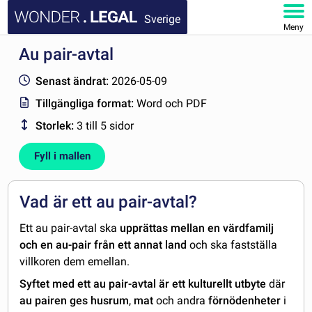
Sverige
Meny
Au pair-avtal
STARTSIDA
Senast ändrat:
2026-05-09
DOKUMENT
Tillgängliga format:
Word och PDF
Storlek:
3 till 5 sidor
FAQ
Fyll i mallen
MITT KONTO
Vad är ett au pair-avtal?
Ett au pair-avtal ska
upprättas mellan en värdfamilj
och en au-pair från ett annat land
och ska fastställa
villkoren dem emellan.
Syftet med ett au pair-avtal är ett kulturellt utbyte
där
au pairen ges husrum
,
mat
och andra
förnödenheter
i