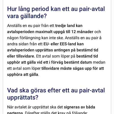
Hur lång period kan ett au pair-avtal
vara gällande?
Anställs en eu pair från ett
tredje land kan
avtalsperioden maximalt uppgå till 12 månader
och
någon förlängning kan inte ske. Anställs en au pair å
andra sidan från ett
EU- eller EES-land kan
avtalsperioden upprättas antingen på bestämd tid
eller tillsvidare.
Ett avtal som löper på
bestämd tid
upphör att gälla vid ett i förväg bestämt datum
medan
ett avtal som löper
tillsvidare måste sägas upp för att
upphöra att gälla
.
Vad ska göras efter ett au pair-avtal
upprättats?
När avtalet är upprättat ska det
signeras av båda
parterna
. Därefter ställs det krav på följande: