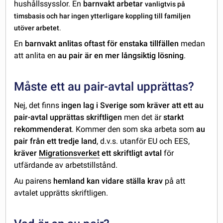
hushållssysslor. En
barnvakt arbetar
vanligtvis på
timsbasis och har ingen ytterligare koppling till familjen
utöver arbetet
.
En
barnvakt anlitas oftast för enstaka tillfällen
medan
att anlita en
au pair är en mer långsiktig lösning
.
Måste ett au pair-avtal upprättas?
Nej, det finns
ingen lag i Sverige som kräver att ett au
pair-avtal upprättas skriftligen
men det är
starkt
rekommenderat
. Kommer den som ska arbeta som
au
pair från ett tredje land
, d.v.s. utanför EU och EES,
kräver
Migrationsverket
ett skriftligt avtal
för
utfärdande av arbetstillstånd.
Au pairens
hemland kan vidare ställa krav
på att
avtalet upprätts skriftligen.