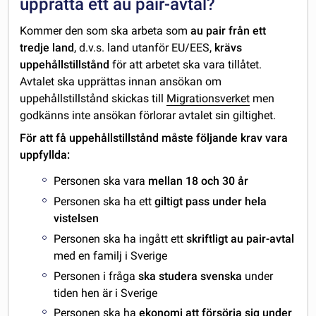
upprätta ett au pair-avtal?
Kommer den som ska arbeta som
au pair från ett
tredje land
, d.v.s. land utanför EU/EES,
krävs
uppehållstillstånd
för att arbetet ska vara tillåtet.
Avtalet ska upprättas innan ansökan om
uppehållstillstånd skickas till
Migrationsverket
men
godkänns inte ansökan förlorar avtalet sin giltighet.
För att få uppehållstillstånd måste följande krav vara
uppfyllda:
Personen ska vara
mellan 18 och 30 år
Personen ska ha ett
giltigt pass under hela
vistelsen
Personen ska ha ingått ett
skriftligt au pair-avtal
med en familj i Sverige
Personen i fråga
ska studera svenska
under
tiden hen är i Sverige
Personen ska ha
ekonomi att försörja sig under