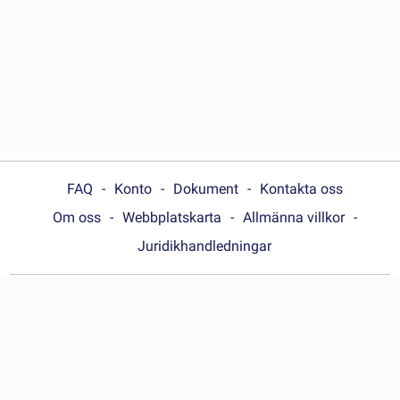
FAQ
Konto
Dokument
Kontakta oss
Om oss
Webbplatskarta
Allmänna villkor
Juridikhandledningar
Choose your country:
Sverige
© Wonder.Legal