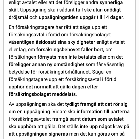
enligt avtalet eller att det föreligger andra
synnerliga
skäl
. Uppsägning ska i sådant fall ske
utan onödigt
dröjsmål
och
uppsägningstiden uppgår till 14 dagar
.
En försäkringstagare har rätt att säga upp ett
försäkringsavtal i förtid om försäkringsbolaget
väsentligen åsidosatt sina skyldigheter
enligt avtalet
eller lag, om
försäkringsbehovet faller bort,
om
försäkringen
förnyats men inte betalats
eller om det
föreligger annan ny omständighet
som får väsentlig
betydelse för försäkringsförhållandet. Säger en
försäkringstagare upp ett försäkringsavtal i förtid
upphör det normalt att gälla dagen efter
försäkringsbolaget meddelats
.
Av uppsägningen ska det
tydligt framgå att det rör sig
om en uppsägning
. Vidare ska
information till parterna
i försäkringsavtalet framgå samt
datum som avtalet
ska upphöra
att gälla. Det ställs
inte upp något krav på
att uppsägningen signeras
men det kan göras om så