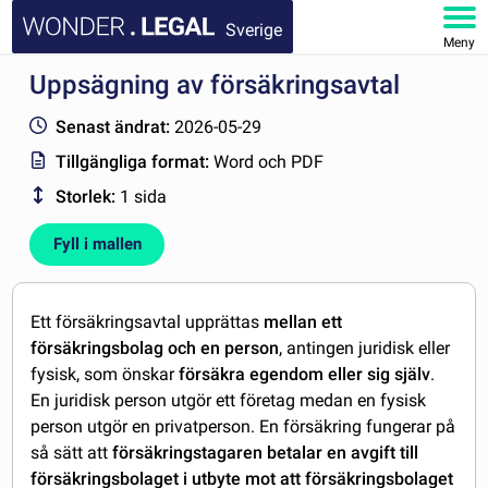
Sverige
Meny
Uppsägning av försäkringsavtal
STARTSIDA
Senast ändrat:
2026-05-29
DOKUMENT
Tillgängliga format:
Word och PDF
Storlek:
1 sida
FAQ
Fyll i mallen
MITT KONTO
Ett försäkringsavtal upprättas
mellan ett
försäkringsbolag och en person
, antingen juridisk eller
fysisk, som önskar
försäkra egendom eller sig själv
.
En juridisk person utgör ett företag medan en fysisk
person utgör en privatperson. En försäkring fungerar på
så sätt att
försäkringstagaren betalar en avgift till
försäkringsbolaget i utbyte mot att försäkringsbolaget