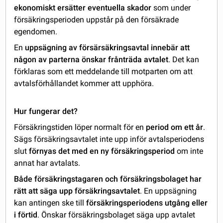
ekonomiskt ersätter eventuella skador
som under
försäkringsperioden uppstår på den försäkrade
egendomen.
En
uppsägning av försärsäkringsavtal innebär att
någon av parterna önskar frånträda avtalet
. Det kan
förklaras som ett meddelande till motparten om att
avtalsförhållandet kommer att upphöra.
Hur fungerar det?
Försäkringstiden löper normalt för en
period om ett år
.
Sägs försäkringsavtalet inte upp inför avtalsperiodens
slut
förnyas det med en ny försäkringsperiod
om inte
annat har avtalats.
Både försäkringstagaren och försäkringsbolaget har
rätt att säga upp försäkringsavtalet
. En uppsägning
kan antingen ske till
försäkringsperiodens utgång eller
i förtid
. Önskar försäkringsbolaget säga upp avtalet