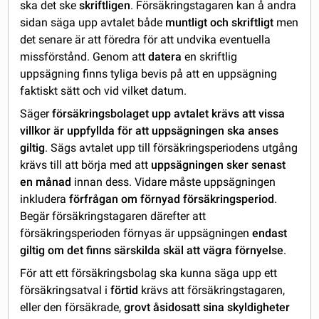
ska det ske
skriftligen
. Försäkringstagaren kan å andra
sidan säga upp avtalet både
muntligt och skriftligt
men
det senare är att föredra för att undvika eventuella
missförstånd. Genom att
datera
en skriftlig
uppsägning finns tyliga bevis på att en uppsägning
faktiskt sätt och vid vilket datum.
Säger
försäkringsbolaget upp avtalet krävs att vissa
villkor är uppfyllda för att uppsägningen ska anses
giltig
. Sägs avtalet upp till försäkringsperiodens utgång
krävs till att börja med att
uppsägningen sker senast
en månad
innan dess. Vidare måste uppsägningen
inkludera
förfrågan om förnyad försäkringsperiod
.
Begär försäkringstagaren därefter att
försäkringsperioden förnyas är uppsägningen
endast
giltig om det finns särskilda skäl att vägra förnyelse
.
För att ett försäkringsbolag ska kunna säga upp ett
försäkringsatval i
förtid
krävs att försäkringstagaren,
eller den försäkrade,
grovt åsidosatt sina skyldigheter