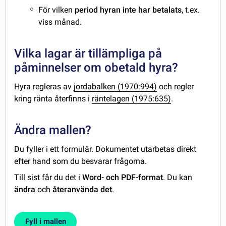
För vilken
period hyran inte har betalats
, t.ex.
viss månad.
Vilka lagar är tillämpliga på
påminnelser om obetald hyra?
Hyra regleras av
jordabalken (1970:994)
och regler
kring ränta återfinns i
räntelagen (1975:635)
.
Ändra mallen?
Du fyller i ett formulär. Dokumentet utarbetas direkt
efter hand som du besvarar frågorna.
Till sist får du det i
Word- och PDF-format
. Du kan
ändra
och
återanvända det
.
Fyll i mallen