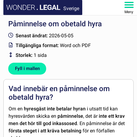
Sverige
Meny
Påminnelse om obetald hyra
STARTSIDA
Senast ändrat:
2026-05-05
DOKUMENT
Tillgängliga format:
Word och PDF
Storlek:
1 sida
FAQ
Fyll i mallen
MITT KONTO
Vad innebär en påminnelse om
obetald hyra?
Om en
hyresgäst inte betalar hyran
i utsatt tid kan
hyresvärden skicka en
påminnelse
, det är
inte ett krav
men det hör till god inkassosed
. En påminnelse är det
första steget i att kräva betalning
för en förfallen