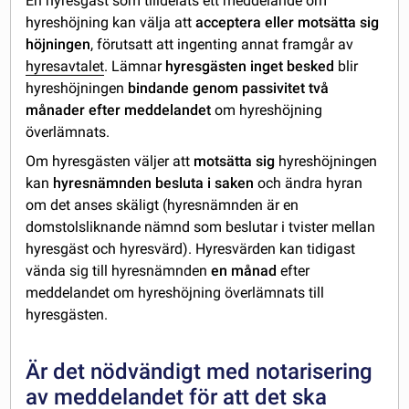
En hyresgäst som tilldelats ett meddelande om
hyreshöjning kan välja att
acceptera eller motsätta sig
höjningen
, förutsatt att ingenting annat framgår av
hyresavtalet
. Lämnar
hyresgästen inget besked
blir
hyreshöjningen
bindande genom passivitet två
månader efter meddelandet
om hyreshöjning
överlämnats.
Om hyresgästen väljer att
motsätta sig
hyreshöjningen
kan
hyresnämnden besluta i saken
och ändra hyran
om det anses skäligt (hyresnämnden är en
domstolsliknande nämnd som beslutar i tvister mellan
hyresgäst och hyresvärd). Hyresvärden kan tidigast
vända sig till hyresnämnden
en månad
efter
meddelandet om hyreshöjning överlämnats till
hyresgästen.
Är det nödvändigt med notarisering
av meddelandet för att det ska