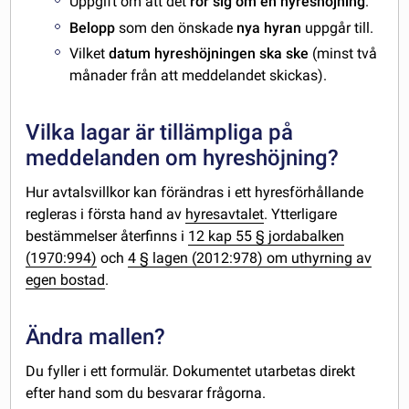
Uppgift om att det
rör sig om en hyreshöjning
.
Belopp
som den önskade
nya hyran
uppgår till.
Vilket
datum hyreshöjningen ska ske
(minst två
månader från att meddelandet skickas).
Vilka lagar är tillämpliga på
meddelanden om hyreshöjning?
Hur avtalsvillkor kan förändras i ett hyresförhållande
regleras i första hand av
hyresavtalet
. Ytterligare
bestämmelser återfinns i
12 kap 55 § jordabalken
(1970:994)
och
4 § lagen (2012:978) om uthyrning av
egen bostad
.
Ändra mallen?
Du fyller i ett formulär. Dokumentet utarbetas direkt
efter hand som du besvarar frågorna.