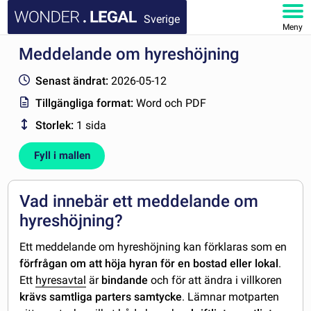
Sverige
Meny
Meddelande om hyreshöjning
STARTSIDA
Senast ändrat:
2026-05-12
DOKUMENT
Tillgängliga format:
Word och PDF
Storlek:
1 sida
FAQ
Fyll i mallen
MITT KONTO
Vad innebär ett meddelande om
hyreshöjning?
Ett meddelande om hyreshöjning kan förklaras som en
förfrågan om att höja hyran för en bostad eller lokal
.
Ett
hyresavtal
är
bindande
och för att ändra i villkoren
krävs samtliga parters samtycke
. Lämnar motparten