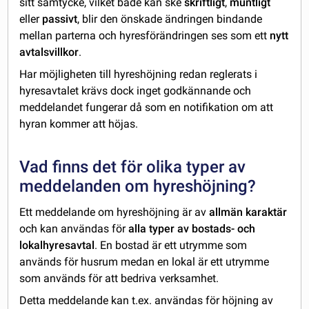
sitt samtycke, vilket både kan ske
skriftligt
,
muntligt
eller
passivt
, blir den önskade ändringen bindande
mellan parterna och hyresförändringen ses som ett
nytt
avtalsvillkor
.
Har möjligheten till hyreshöjning redan reglerats i
hyresavtalet krävs dock inget godkännande och
meddelandet fungerar då som en notifikation om att
hyran kommer att höjas.
Vad finns det för olika typer av
meddelanden om hyreshöjning?
Ett meddelande om hyreshöjning är av
allmän karaktär
och kan användas för
alla typer av bostads- och
lokalhyresavtal
. En bostad är ett utrymme som
används för husrum medan en lokal är ett utrymme
som används för att bedriva verksamhet.
Detta meddelande kan t.ex. användas för höjning av