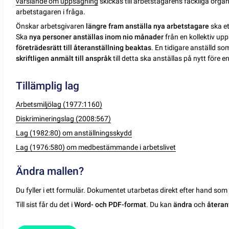
varslande om uppsägning
skickas till arbetstagarens fackliga orga
arbetstagaren i fråga.
Önskar arbetsgivaren
längre fram anställa nya arbetstagare
ska e
Ska
nya personer anställas inom nio månader
från en kollektiv u
företrädesrätt till återanställning beaktas
. En tidigare anställd so
skriftligen anmält till anspråk
till detta ska anställas på nytt före e
Tillämplig lag
Arbetsmiljölag (1977:1160)
Diskrimineringslag (2008:567)
Lag (1982:80) om anställningsskydd
Lag (1976:580) om medbestämmande i arbetslivet
Ändra mallen?
Du fyller i ett formulär. Dokumentet utarbetas direkt efter hand so
Till sist får du det i
Word- och PDF-format
. Du kan
ändra
och
återan