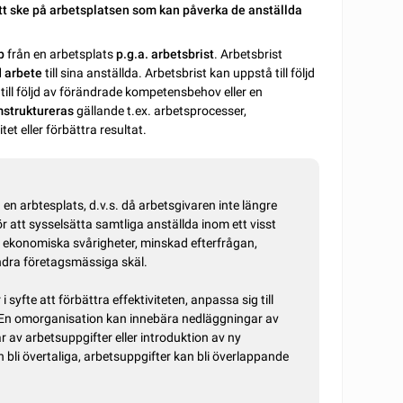
t ske på arbetsplatsen som kan påverka de anställda
p
från en arbetsplats
p.g.a. arbetsbrist
. Arbetsbrist
d arbete
till sina anställda. Arbetsbrist kan uppstå till följd
till följd av förändrade kompetensbehov eller en
mstruktureras
gällande t.ex. arbetsprocesser,
et eller förbättra resultat.
 en arbtesplats, d.v.s. då arbetsgivaren inte längre
för att sysselsätta samtliga anställda inom ett visst
om ekonomiska svårigheter, minskad efterfrågan,
andra företagsmässiga skäl.
syfte att förbättra effektiviteten, anpassa sig till
 En omorganisation kan innebära nedläggningar av
 av arbetsuppgifter eller introduktion av ny
an bli övertaliga, arbetsuppgifter kan bli överlappande