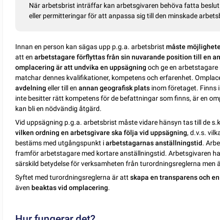
När arbetsbrist inträffar kan arbetsgivaren behöva fatta bes
eller permitteringar för att anpassa sig till den minskade arbet
Innan en person kan sägas upp p.g.a. arbetsbrist
måste möjlighete
att en
arbetstagare förflyttas från sin nuvarande position till en 
omplacering är att undvika en uppsägning
och ge en arbetstagare m
matchar dennes kvalifikationer, kompetens och erfarenhet. Omplac
avdelning
eller till en
annan geografisk plats
inom företaget. Finns i
inte besitter rätt kompetens för de befattningar som finns, är en om
kan bli en nödvändig åtgärd.
Vid uppsägning p.g.a. arbetsbrist måste vidare hänsyn tas till de s.
vilken ordning en arbetsgivare ska följa vid uppsägning
, d.v.s. v
bestäms med utgångspunkt i
arbetstagarnas anställningstid
. Arb
framför arbetstagare med kortare anställningstid. Arbetsgivaren h
särskild betydelse för verksamheten från turordningsreglerna men är
Syftet med turordningsreglerna är att
skapa en transparens och en
även
beaktas vid omplacering
.
Hur fungerar det?