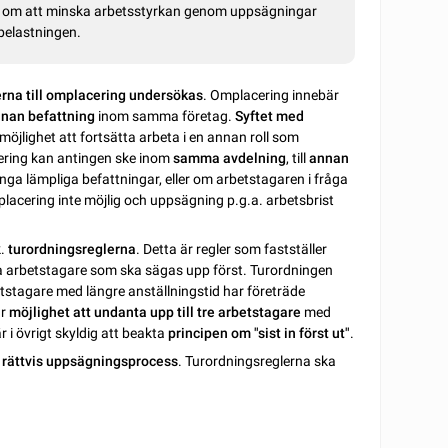
lut om att minska arbetsstyrkan genom uppsägningar
sbelastningen.
rna till omplacering undersökas
. Omplacering innebär
annan befattning
inom samma företag.
Syftet med
öjlighet att fortsätta arbeta i en annan roll som
ering kan antingen ske inom
samma avdelning
, till
annan
nga lämpliga befattningar, eller om arbetstagaren i fråga
placering inte möjlig och uppsägning p.g.a. arbetsbrist
k.
turordningsreglerna
. Detta är regler som fastställer
ilka arbetstagare som ska sägas upp först. Turordningen
etstagare med längre anställningstid har företräde
ar
möjlighet att undanta upp till tre arbetstagare
med
 i övrigt skyldig att beakta
principen om "sist in först ut"
.
 rättvis uppsägningsprocess
. Turordningsreglerna ska