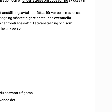
nisation och en
underrättelse om uppsägning
skickas till
tt
anställningsavtal
upprättas för var och en av dessa.
ppsägning måste
tidigare anställdas eventuella
m har företrädesrätt till återanställning och som
n helt ny person.
m du besvarar frågorna.
vända det
.