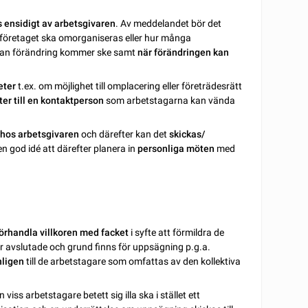
 ensidigt av arbetsgivaren
. Av meddelandet bör det
ur företaget ska omorganiseras eller hur många
an förändring kommer ske samt
när förändringen kan
eter
t.ex. om möjlighet till omplacering eller företrädesrätt
ter till en kontaktperson
som arbetstagarna kan vända
 hos arbetsgivaren
och därefter kan det
skickas/
en god idé att därefter planera in
personliga möten
med
örhandla villkoren med facket
i syfte att förmildra de
 avslutade och grund finns för uppsägning p.g.a.
nligen
till de arbetstagare som omfattas av den kollektiva
t en viss arbetstagare betett sig illa ska i stället ett