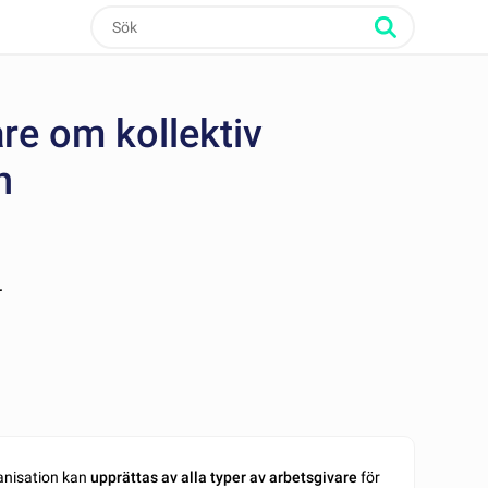
re om kollektiv
n
r
anisation kan
upprättas av alla typer av arbetsgivare
för