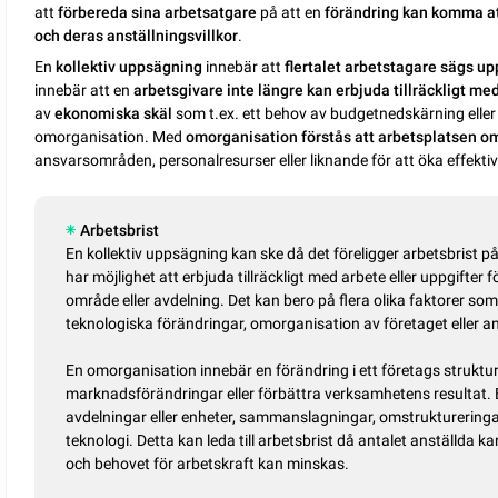
att
förbereda sina arbetsatgare
på att en
förändring kan komma at
och deras anställningsvillkor
.
En
kollektiv uppsägning
innebär att
flertalet arbetstagare sägs up
innebär att en
arbetsgivare inte längre kan erbjuda tillräckligt me
av
ekonomiska skäl
som t.ex. ett behov av budgetnedskärning eller 
omorganisation. Med
omorganisation förstås att arbetsplatsen o
ansvarsområden, personalresurser eller liknande för att öka effektivit
Arbetsbrist
En kollektiv uppsägning kan ske då det föreligger arbetsbrist på
har möjlighet att erbjuda tillräckligt med arbete eller uppgifter 
område eller avdelning. Det kan bero på flera olika faktorer s
teknologiska förändringar, omorganisation av företaget eller 
En omorganisation innebär en förändring i ett företags struktur i 
marknadsförändringar eller förbättra verksamhetens resultat.
avdelningar eller enheter, sammanslagningar, omstruktureringar
teknologi. Detta kan leda till arbetsbrist då antalet anställda k
och behovet för arbetskraft kan minskas.