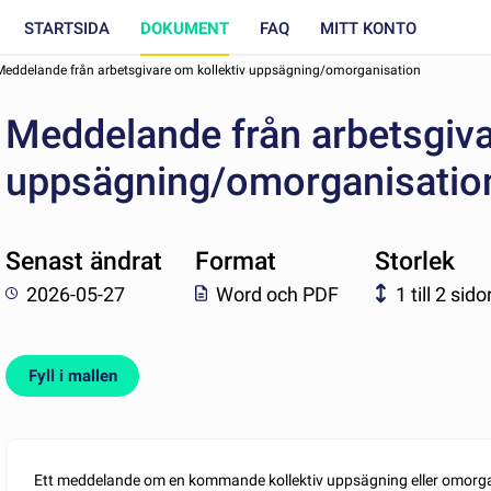
STARTSIDA
DOKUMENT
FAQ
MITT KONTO
Meddelande från arbetsgivare om kollektiv uppsägning/omorganisation
Meddelande från arbetsgiva
uppsägning/omorganisatio
Senast ändrat
Format
Storlek
2026-05-27
Word och PDF
1 till 2 sido
Fyll i mallen
Ett meddelande om en kommande kollektiv uppsägning eller omorg