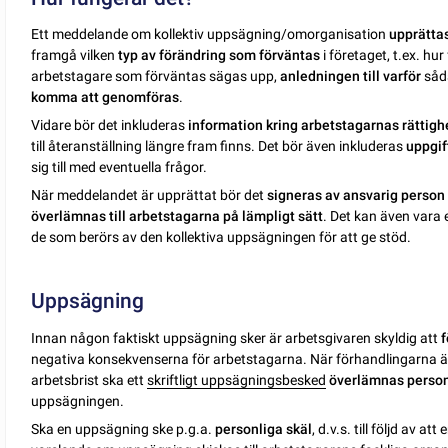
Ett meddelande om kollektiv uppsägning/omorganisation
upprättas
framgå vilken
typ av förändring som förväntas
i företaget, t.ex. h
arbetstagare som förväntas sägas upp,
anledningen till varför
såd
komma att genomföras
.
Vidare bör det inkluderas
information kring arbetstagarnas rättigh
till återanställning längre fram finns. Det bör även inkluderas
uppgif
sig till med eventuella frågor.
När meddelandet är upprättat bör det
signeras av ansvarig person
överlämnas till arbetstagarna på lämpligt sätt
. Det kan även vara 
de som berörs av den kollektiva uppsägningen för att ge stöd.
Uppsägning
Innan någon faktiskt uppsägning sker är arbetsgivaren skyldig att
f
negativa konsekvenserna för arbetstagarna. När förhandlingarna är
arbetsbrist ska ett
skriftligt uppsägningsbesked
överlämnas perso
uppsägningen.
Ska en uppsägning ske p.g.a.
personliga skäl
, d.v.s. till följd av at