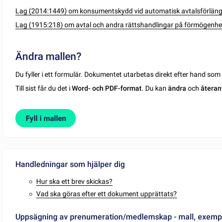
Lag (2014:1449) om konsumentskydd vid automatisk avtalsförlän
Lag (1915:218) om avtal och andra rättshandlingar på förmögenh
Ändra mallen?
Du fyller i ett formulär. Dokumentet utarbetas direkt efter hand so
Till sist får du det i
Word- och PDF-format
. Du kan
ändra
och
återan
Fyll i mallen
Handledningar som hjälper dig
Hur ska ett brev skickas?
Vad ska göras efter ett dokument upprättats?
Uppsägning av prenumeration/medlemskap - mall, exemp