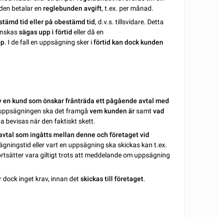
nden betalar en
reglebunden avgift
, t.ex. per månad.
stämd tid eller på obestämd tid
, d.v.s. tillsvidare. Detta
önskas
sägas upp i förtid
eller då en
pp
. I de fall en uppsägning sker i
förtid kan dock kunden
av en kund som önskar frånträda ett pågående avtal med
 uppsägningen ska det framgå
vem kunden är
samt
vad
a bevisas när den faktiskt skett.
 avtal som ingåtts mellan denne och företaget vid
ägningstid eller vart en uppsägning ska skickas kan t.ex.
rtsätter vara giltigt trots att meddelande om uppsägning
 dock inget krav, innan det
skickas till företaget
.