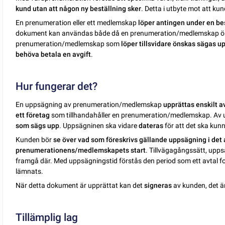
kund utan att någon ny beställning sker
. Detta i utbyte mot att ku
En prenumeration eller ett medlemskap
löper antingen under en be
dokument kan användas både då en prenumeration/medlemskap 
prenumeration/medlemskap som
löper tillsvidare önskas sägas u
behöva betala en avgift
.
Hur fungerar det?
En uppsägning av prenumeration/medlemskap
upprättas enskilt 
ett företag
som tillhandahåller en prenumeration/medlemskap. Av
som sägs upp
. Uppsägninen ska vidare
dateras
för att det ska kunn
Kunden bör
se över vad som föreskrivs gällande uppsägning
i det
prenumerationens/medlemskapets start
. Tillvägagångssätt, upps
framgå där. Med uppsägningstid förstås den period som ett avtal fo
lämnats.
När detta dokument är upprättat kan det
signeras
av kunden, det är
Tillämplig lag