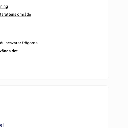
gning
etsrättens område
m du besvarar frågorna.
vända det
.
el