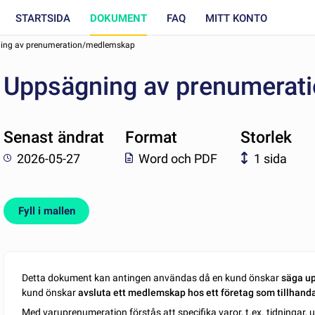
STARTSIDA
DOKUMENT
FAQ
MITT KONTO
ing av prenumeration/medlemskap
Uppsägning av prenumerat
Senast ändrat
Format
Storlek
2026-05-27
Word och PDF
1 sida
Fyll i mallen
Detta dokument kan antingen användas då en kund önskar
säga up
kund önskar
avsluta ett medlemskap hos ett företag som tillhanda
Med varuprenumeration förstås att specifika varor, t.ex. tidningar, 