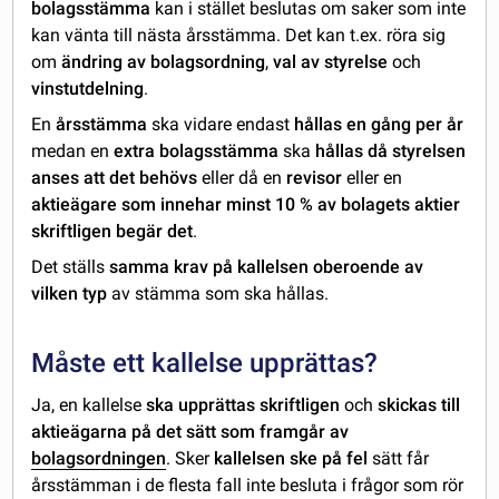
bolagsstämma
kan i stället beslutas om saker som inte
kan vänta till nästa årsstämma. Det kan t.ex. röra sig
om
ändring av bolagsordning
,
val av styrelse
och
vinstutdelning
.
En
årsstämma
ska vidare endast
hållas en gång per år
medan en
extra bolagsstämma
ska
hållas då styrelsen
anses att det behövs
eller då en
revisor
eller en
aktieägare som innehar minst 10 % av bolagets aktier
skriftligen begär det
.
Det ställs
samma krav
på kallelsen
oberoende av
vilken typ
av stämma som ska hållas.
Måste ett kallelse upprättas?
Ja, en kallelse
ska upprättas skriftligen
och
skickas till
aktieägarna på det sätt som framgår av
bolagsordningen
. Sker
kallelsen ske på fel
sätt får
årsstämman i de flesta fall inte besluta i frågor som rör