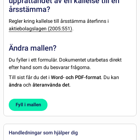
upprättandet av en kallelse till en
årsstämma?
Regler kring kallelse till årsstämma återfinns i
aktiebolagslagen (2005:551)
.
Ändra mallen?
Du fyller i ett formulär. Dokumentet utarbetas direkt
efter hand som du besvarar frågorna.
Till sist får du det i
Word- och PDF-format
. Du kan
ändra
och
återanvända det
.
Fyll i mallen
Handledningar som hjälper dig