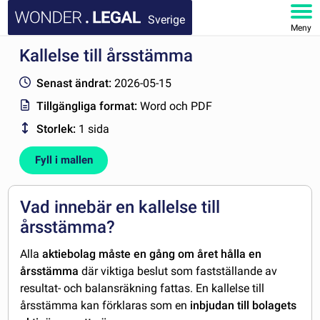
Sverige
Meny
Kallelse till årsstämma
STARTSIDA
Senast ändrat:
2026-05-15
DOKUMENT
Tillgängliga format:
Word och PDF
Storlek:
1 sida
FAQ
Fyll i mallen
MITT KONTO
Vad innebär en kallelse till
årsstämma?
Alla
aktiebolag måste en gång om året hålla en
årsstämma
där viktiga beslut som fastställande av
resultat- och balansräkning fattas. En kallelse till
årsstämma kan förklaras som en
inbjudan till bolagets