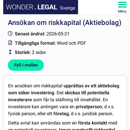
Sverige
Meny
Ansökan om riskkapital (Aktiebolag)
STARTSIDA
Senast ändrat:
2026-05-21
DOKUMENT
Tillgängliga format:
Word och PDF
Storlek:
2 sidor
FAQ
Fyll i mallen
MITT KONTO
En ansökan om riskkapital
upprättas av ett aktiebolag
som söker investering
. Det
skickas till potentiella
investerare
som får ta ställning till innehållet. En
investerare kan antingen vara en
privatperson
, d.v.s.
fysisk person, eller ett
företag
, d.v.s. juridisk person.
Detta avtal kan användas som en
första kontakt
med
en potentiell investerare.
Innan eventuellt riskkapital