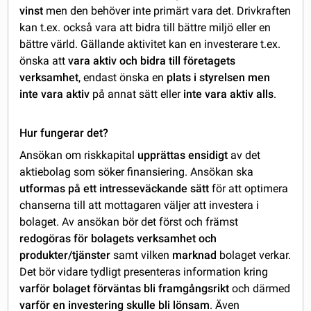
vinst
men den behöver inte primärt vara det. Drivkraften
kan t.ex. också vara att bidra till bättre miljö eller en
bättre värld. Gällande aktivitet kan en investerare t.ex.
önska att
vara aktiv och bidra till företagets
verksamhet
, endast önska en
plats i styrelsen men
inte vara aktiv
på annat sätt eller
inte vara aktiv alls
.
Hur fungerar det?
Ansökan om riskkapital
upprättas ensidigt
av det
aktiebolag som söker finansiering. Ansökan ska
utformas på ett intresseväckande
sätt
för att optimera
chanserna till att mottagaren väljer att investera i
bolaget. Av ansökan bör det först och främst
redogöras för bolagets verksamhet och
produkter/tjänster
samt vilken
marknad
bolaget verkar.
Det bör vidare tydligt presenteras information kring
varför bolaget förväntas bli framgångsrikt
och därmed
varför en investering skulle bli lönsam
. Även