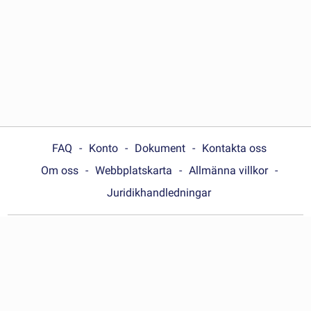
FAQ
Konto
Dokument
Kontakta oss
Om oss
Webbplatskarta
Allmänna villkor
Juridikhandledningar
Choose your country:
Sverige
© Wonder.Legal