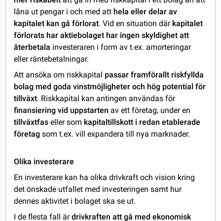
låna ut pengar i och med att
hela eller delar av
kapitalet kan gå förlorat
. Vid en situation där
kapitalet
förlorats har aktiebolaget har ingen skyldighet att
återbetala
investeraren i form av t.ex. amorteringar
eller räntebetalningar.
Att ansöka om riskkapital
passar framförallt riskfyllda
bolag med goda vinstmöjligheter och hög potential för
tillväxt
. Riskkapital kan antingen användas för
finansiering vid uppstarten
av ett företag, under en
tillväxtfas
eller som
kapitaltillskott i redan etablerade
företag
som t.ex. vill expandera till nya marknader.
Olika investerare
En investerare kan ha olika drivkraft och vision kring
det önskade utfallet med investeringen samt hur
dennes aktivitet i bolaget ska se ut.
I de flesta fall är
drivkraften att gå med ekonomisk