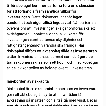
tillförs bolaget kommer parterna föra en diskussion
för att förhandla fram samtliga villkor för
investeringen
. Detta dokument innebär
ingen
bundenhet
och
utgör alltså inget avtal
. När parterna är
överens om att investeringen ska genomföras ska ett
aktieägaravtal
upprättas, där bl.a. villkoren för
investeringen samt parternas skyldigheter och
rättigheter gentemot varandra ska framgå.
När
riskkapital tillförs ett aktiebolag tilldelas investeraren
aktier
. Investeraren anses därmed som
delägare och
transaktionen räknas som ett köp
. I och med köpet går
en del av kontrollen av bolaget över till investeraren.
Innebörden av riskkapital
Riskkapital är en
ekonomisk insats
som en investerare
gör i ett aktiebolag till
syfte att i framtiden få
avkastning
på insatsen och alltså gå med vinst. Det är
mer riskabelt
att gå in med riskkapital i ett bolag än att