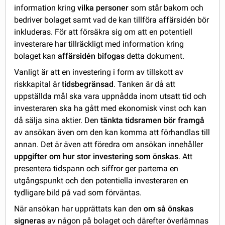
information kring
vilka personer
som står bakom och
bedriver bolaget samt vad de kan tillföra affärsidén bör
inkluderas. För att försäkra sig om att en potentiell
investerare har tillräckligt med information kring
bolaget kan
affärsidén bifogas
detta dokument.
Vanligt är att en investering i form av tillskott av
riskkapital är
tidsbegränsad
. Tanken är då att
uppställda mål ska vara uppnådda inom utsatt tid och
investeraren ska ha gått med ekonomisk vinst och kan
då sälja sina aktier. Den
tänkta tidsramen bör framgå
av ansökan även om den kan komma att förhandlas till
annan. Det är även att föredra om ansökan innehåller
uppgifter om hur stor investering som önskas
. Att
presentera tidspann och siffror ger parterna en
utgångspunkt och den potentiella investeraren en
tydligare bild på vad som förväntas.
När ansökan har upprättats kan den
om så önskas
signeras
av någon på bolaget och därefter överlämnas