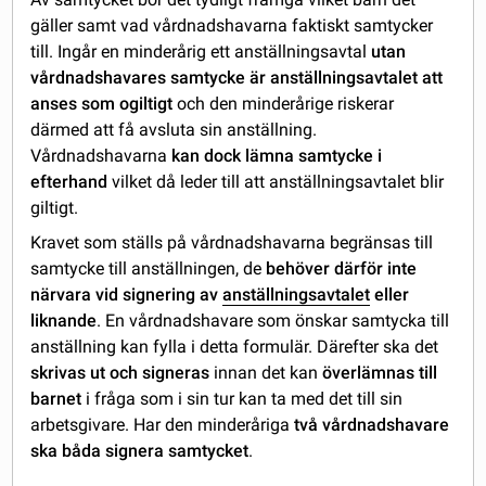
gäller samt vad vårdnadshavarna faktiskt samtycker
till. Ingår en minderårig ett anställningsavtal
utan
vårdnadshavares samtycke är anställningsavtalet att
anses som ogiltigt
och den minderårige riskerar
därmed att få avsluta sin anställning.
Vårdnadshavarna
kan dock lämna samtycke i
efterhand
vilket då leder till att anställningsavtalet blir
giltigt.
Kravet som ställs på vårdnadshavarna begränsas till
samtycke till anställningen, de
behöver därför inte
närvara vid signering av
anställningsavtalet
eller
liknande
. En vårdnadshavare som önskar samtycka till
anställning kan fylla i detta formulär. Därefter ska det
skrivas ut och signeras
innan det kan
överlämnas till
barnet
i fråga som i sin tur kan ta med det till sin
arbetsgivare. Har den minderåriga
två vårdnadshavare
ska båda signera samtycket
.