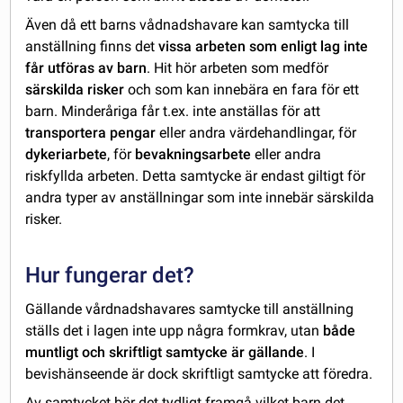
Även då ett barns vådnadshavare kan samtycka till
anställning finns det
vissa arbeten som enligt lag inte
får utföras av barn
. Hit hör arbeten som medför
särskilda risker
och som kan innebära en fara för ett
barn. Minderåriga får t.ex. inte anställas för att
transportera pengar
eller andra värdehandlingar, för
dykeriarbete
, för
bevakningsarbete
eller andra
riskfyllda arbeten. Detta samtycke är endast giltigt för
andra typer av anställningar som inte innebär särskilda
risker.
Hur fungerar det?
Gällande vårdnadshavares samtycke till anställning
ställs det i lagen inte upp några formkrav, utan
både
muntligt och skriftligt samtycke är gällande
. I
bevishänseende är dock skriftligt samtycke att föredra.
Av samtycket bör det tydligt framgå vilket barn det