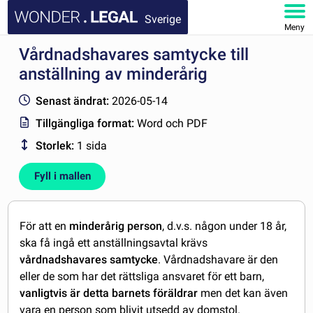
Sverige
Meny
Vårdnadshavares samtycke till
STARTSIDA
anställning av minderårig
DOKUMENT
Senast ändrat:
2026-05-14
Tillgängliga format:
Word och PDF
FAQ
Storlek:
1 sida
MITT KONTO
Fyll i mallen
För att en
minderårig person
, d.v.s. någon under 18 år,
ska få ingå ett anställningsavtal krävs
vårdnadshavares samtycke
. Vårdnadshavare är den
eller de som har det rättsliga ansvaret för ett barn,
vanligtvis är detta barnets föräldrar
men det kan även
vara en person som blivit utsedd av domstol.