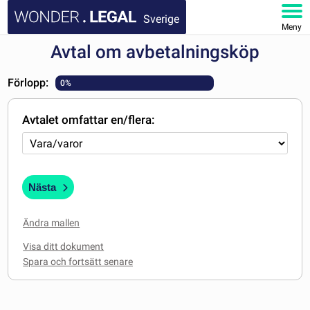
Sverige
Meny
Avtal om avbetalningsköp
STARTSIDA
Förlopp:
0%
DOKUMENT
Avtalet omfattar en/flera:
FAQ
MITT KONTO
Nästa
Ändra mallen
Visa ditt dokument