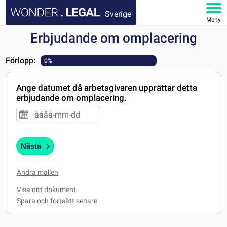
Sverige
Meny
Erbjudande om omplacering
STARTSIDA
Förlopp:
0%
DOKUMENT
Ange datumet då arbetsgivaren upprättar detta
FAQ
erbjudande om omplacering.
MITT KONTO
Nästa
Ändra mallen
Visa ditt dokument