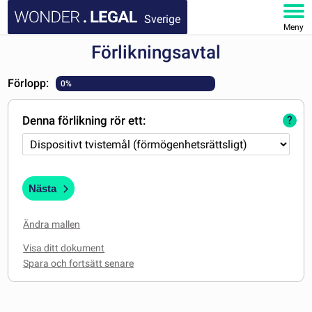
Sverige
Meny
Förlikningsavtal
STARTSIDA
Förlopp:
0%
DOKUMENT
Denna förlikning rör ett:
?
FAQ
MITT KONTO
Nästa
Ändra mallen
Visa ditt dokument