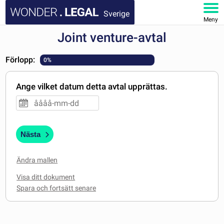
Sverige
Meny
Joint venture-avtal
STARTSIDA
Förlopp:
0%
DOKUMENT
Ange vilket datum detta avtal upprättas.
FAQ
MITT KONTO
Nästa
Ändra mallen
Visa ditt dokument