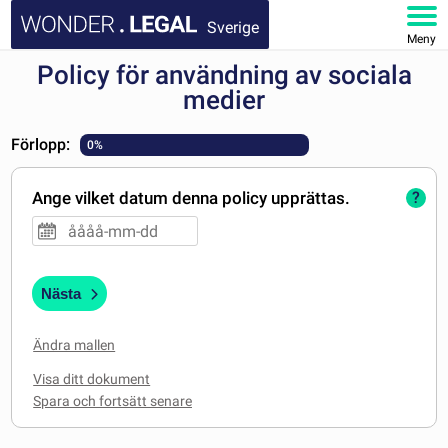
Sverige
Meny
Policy för användning av sociala
STARTSIDA
medier
DOKUMENT
Förlopp:
0%
FAQ
Ange vilket datum denna policy upprättas.
?
MITT KONTO
Nästa
Ändra mallen
Visa ditt dokument