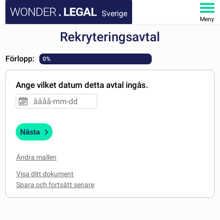
Sverige
Meny
Rekryteringsavtal
STARTSIDA
Förlopp:
0%
DOKUMENT
Ange vilket datum detta avtal ingås.
FAQ
MITT KONTO
Nästa
Ändra mallen
Visa ditt dokument