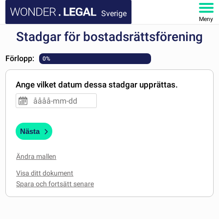
Sverige
Meny
Stadgar för bostadsrättsförening
STARTSIDA
Förlopp:
0%
DOKUMENT
Ange vilket datum dessa stadgar upprättas.
FAQ
MITT KONTO
Nästa
Ändra mallen
Visa ditt dokument