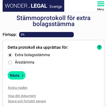
Sverige
Meny
Stämmoprotokoll för extra
STARTSIDA
bolagsstämma
DOKUMENT
Förlopp:
0%
FAQ
Detta protokoll ska upprättas för:
?
Extra bolagsstämma
MITT KONTO
Årsstämma
Nästa
Ändra mallen
Visa ditt dokument