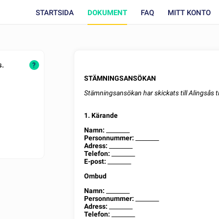
STARTSIDA
DOKUMENT
FAQ
MITT KONTO
s.
?
STÄMNINGSANSÖKAN
Stämningsansökan har
skickats till
Alingsås t
1. Kärande
Namn:
________
Personnummer:
________
Adress:
________
Telefon:
________
E-post:
________
Ombud
Namn:
________
Personnummer:
________
Adress:
________
Telefon:
________