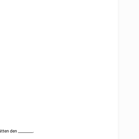
rätten den
________
.