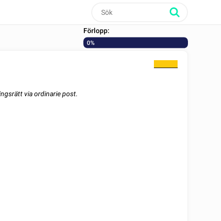
Förlopp:
0%
________
ingsrätt
via ordinarie post.