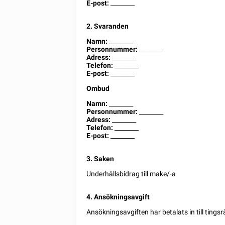
E-post:
________
2. Svaranden
Namn:
________
Personnummer:
________
Adress:
________
Telefon:
________
E-post:
________
Ombud
Namn:
________
Personnummer:
________
Adress:
________
Telefon:
________
E-post:
________
3. Saken
Underhållsbidrag till make/-a
4. Ansökningsavgift
Ansökningsavgiften har betalats in till tings