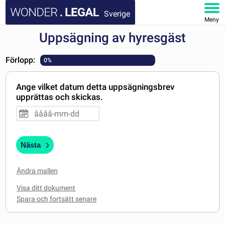
Sverige
Meny
Uppsägning av hyresgäst
STARTSIDA
Förlopp:
0%
DOKUMENT
Ange vilket datum detta uppsägningsbrev
FAQ
upprättas och skickas.
MITT KONTO
Nästa
Ändra mallen
Visa ditt dokument