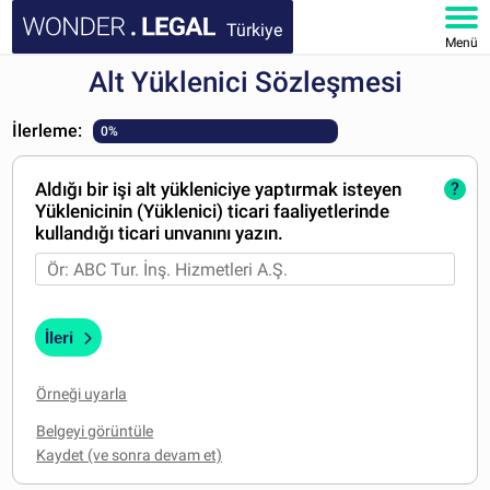
Türkiye
Menü
Alt Yüklenici Sözleşmesi
ANA SAYFA
İlerleme:
0%
BELGELER
Aldığı bir işi alt yükleniciye yaptırmak isteyen
?
SSS
Yüklenicinin (Yüklenici) ticari faaliyetlerinde
kullandığı ticari unvanını yazın.
HESABIM
İleri
Örneği uyarla
Belgeyi görüntüle