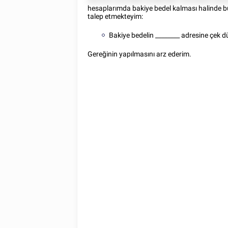
282255 2222588 52288 882 25552825 525
hesaplarımda bakiye bedel kalması halinde bu
talep etmekteyim:
Bakiye bedelin
________
adresine çek dü
Gereğinin yapılmasını arz ederim.